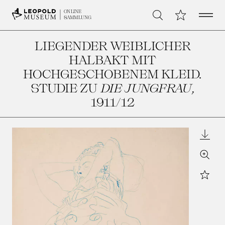
Open 
Meine Sammlu
ONLINE
Suche
SAMMLUNG
LIEGENDER WEIBLICHER
HALBAKT MIT
HOCHGESCHOBENEM KLEID.
STUDIE ZU
DIE JUNGFRAU
,
1911/12
Downl
Zoom
Star