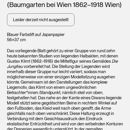
(Baumgarten bei Wien 1862–1918 Wien)
Leider derzeit nicht ausgestellt
Blauer Farbstift auf Japanpapier
56×37 cm
Das vorliegende Blatt gehört zu einer Gruppe von rund zehn
heute bekannten Studien von liegenden Halbakten, mit denen
Gustav Klimt (1862–1918) die Mittelfigur seines Gemäldes
Die
Jungfrau
vorbereitet hat. Die Stellung der Liegenden wird
innerhalb dieser Gruppe nur leicht variiert, sodass man
möglicherweise von einer einzigen Modellsitzung ausgehen
könnte. Gemeinsam ist den Darstellungen das komplexe
Liegemotiv, das Klimt von einem ungewöhnlichen
Betrachter*innen-Standpunkt, nämlich steil von oben,
festgehalten hat. Das nahe an der Kante eines Diwans liegende
Modell stützt seine gegrätschten Beine in rechtem Winkel auf
den Fußboden, das Kleid weit nach oben gerafft, die Arme
gleichfalls nach oben verschränkt. Diese Haltung erzeugt in
Verbindung mit dem Gesichtsausdruck den Eindruck
ekstatischer Entrücktheit und wird von den wirbelnden Konturen
der Draperien wesentlich unterstützt. In der gemalten