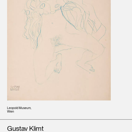
Leopold Museum,
Wien
Künstler*innen
Gustav Klimt