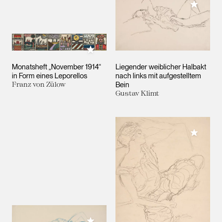
Meiner 
Meiner Sammlung hinzufügen
Monatsheft „November 1914“
Liegender weiblicher Halbakt
in Form eines Leporellos
nach links mit aufgestelltem
Franz von Zülow
Bein
Gustav Klimt
Meiner 
Meiner Sammlung hinzufügen