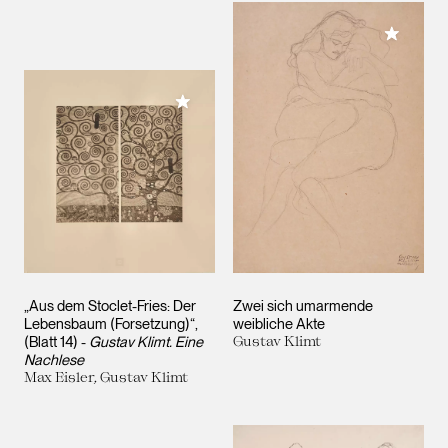
Meiner 
Meiner Sammlung hinzufügen
„Aus dem Stoclet-Fries: Der
Zwei sich umarmende
Lebensbaum (Forsetzung)“,
weibliche Akte
(Blatt 14) -
Gustav Klimt. Eine
Gustav Klimt
Nachlese
Max Eisler, Gustav Klimt