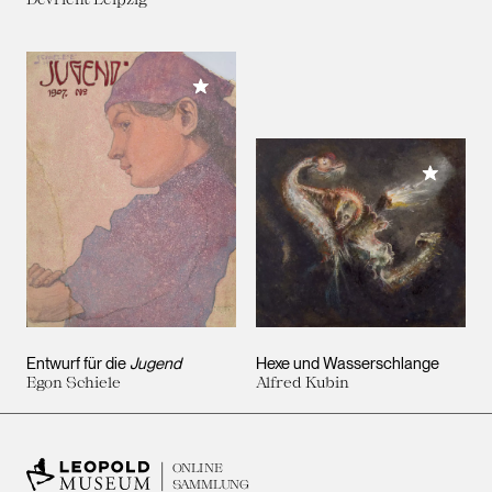
Meiner Sammlung hinzufügen
Meiner 
Entwurf für die
Jugend
Hexe und Wasserschlange
Egon Schiele
Alfred Kubin
ONLINE
SAMMLUNG