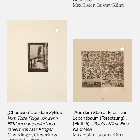
Max Eisler, Gustav Klimt
Meiner Sammlung hinzufügen
Meiner 
„Chaussee“ aus dem Zyklus
„Aus dem Stoclet-Fries: Der
Vom Tode. Folge von zehn
Lebensbaum (Forsetzung)“,
Blättern componiert und
(Blatt 15) -
Gustav Klimt. Eine
radiert von Max Klinger
Nachlese
Max Klinger, Giesecke &
Max Eisler, Gustav Klimt
Devrient Leipzig