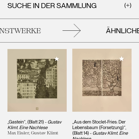
SUCHE IN DER SAMMLUNG
ÄHNLICHE
STWERKE
Meiner 
Meiner Sammlung hinzufügen
„Gastein“, (Blatt 21) -
Gustav
„Aus dem Stoclet-Fries: Der
Klimt. Eine Nachlese
Lebensbaum (Forsetzung)“,
Max Eisler, Gustav Klimt
(Blatt 14) -
Gustav Klimt. Eine
Nachlese