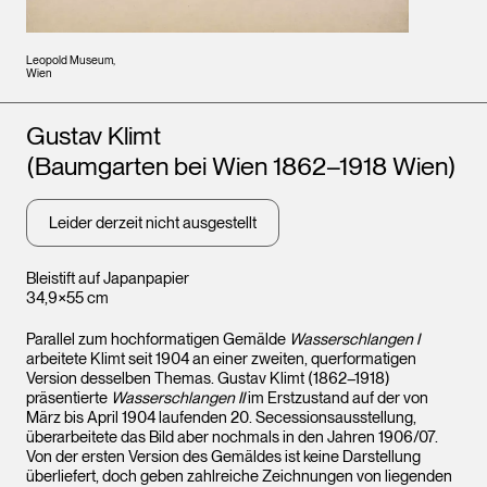
Leopold Museum,
Wien
Künstler*innen
Gustav Klimt
(Baumgarten bei Wien 1862–1918 Wien)
Leider derzeit nicht ausgestellt
Bleistift auf Japanpapier
34,9×55 cm
Parallel zum hochformatigen Gemälde
Wasserschlangen I
arbeitete Klimt seit 1904 an einer zweiten, querformatigen
Version desselben Themas. Gustav Klimt (1862–1918)
präsentierte
Wasserschlangen II
im Erstzustand auf der von
März bis April 1904 laufenden 20. Secessionsausstellung,
überarbeitete das Bild aber nochmals in den Jahren 1906/07.
Von der ersten Version des Gemäldes ist keine Darstellung
überliefert, doch geben zahlreiche Zeichnungen von liegenden