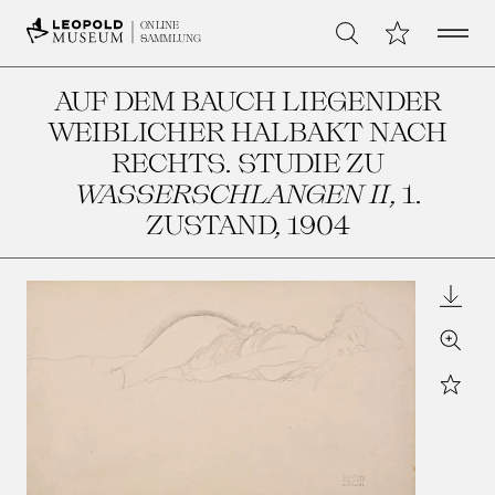
Open 
Meine Sammlu
ONLINE
Suche
SAMMLUNG
AUF DEM BAUCH LIEGENDER
WEIBLICHER HALBAKT NACH
RECHTS. STUDIE ZU
WASSERSCHLANGEN II
, 1.
ZUSTAND
, 1904
Downl
Zoom
Star