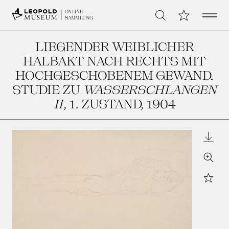
Open 
Meine Sammlu
ONLINE
Suche
SAMMLUNG
LIEGENDER WEIBLICHER
HALBAKT NACH RECHTS MIT
HOCHGESCHOBENEM GEWAND.
STUDIE ZU
WASSERSCHLANGEN
II
, 1. ZUSTAND
, 1904
Downl
Zoom
Star