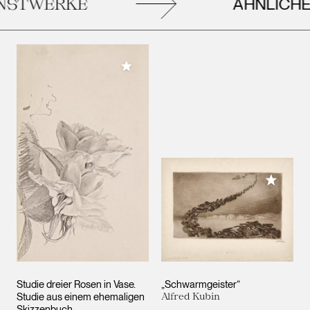
ÄHNLICHE
STWERKE
Meiner Sammlung hinzufügen
Meiner 
Studie dreier Rosen in Vase.
„Schwarmgeister“
Studie aus einem ehemaligen
Alfred Kubin
Skizzenbuch