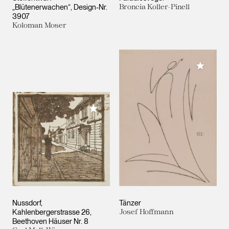
„Blütenerwachen“, Design-Nr.
Broncia Koller-Pinell
3907
Koloman Moser
Meiner 
Meiner Sammlung hinzufügen
Nussdorf,
Tänzer
Kahlenbergerstrasse 26,
Josef Hoffmann
Beethoven Häuser Nr. 8