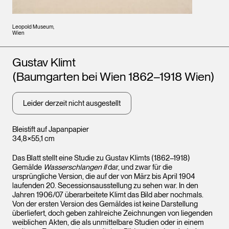
Leopold Museum,
Wien
Künstler*innen
Gustav Klimt
(Baumgarten bei Wien 1862–1918 Wien)
Leider derzeit nicht ausgestellt
Bleistift auf Japanpapier
34,8×55,1 cm
Das Blatt stellt eine Studie zu Gustav Klimts (1862–1918)
Gemälde
Wasserschlangen II
dar, und zwar für die
ursprüngliche Version, die auf der von März bis April 1904
laufenden 20. Secessionsausstellung zu sehen war. In den
Jahren 1906/07 überarbeitete Klimt das Bild aber nochmals.
Von der ersten Version des Gemäldes ist keine Darstellung
überliefert, doch geben zahlreiche Zeichnungen von liegenden
weiblichen Akten, die als unmittelbare Studien oder in einem