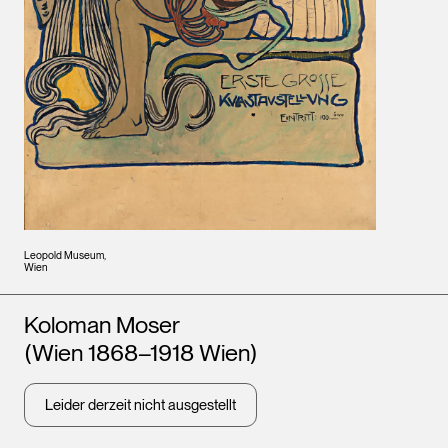
Leopold Museum,
Wien
Künstler*innen
Koloman Moser
(Wien 1868–1918 Wien)
Leider derzeit nicht ausgestellt