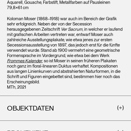
Aquarell, Gouache, Farbstift, Metallfarben auf Pausleinen
79,8×61 cm
Koloman Moser (1868–1918) war auch im Bereich der Grafik
sehr erfolgreich. Neben der von der Secession
herausgegebenen Zeitschrift
Ver Sacrum
, in welcher er laufend
mit grafischen Arbeiten vertreten war, entwarf Moser auch
zahlreiche Ausstellungsplakate, wie etwa jenes zur ersten
Secessionsausstellung von 1897, das jedoch erst für die fünfte
verwendet wurde. Stand ab 1900 vermehrt eine geometrische
Formensprache im Vordergrund, wie etwa bei dem Werk
Frommes Kalender
, so ist Moser in seinen früheren Plakaten
noch ganz im floral-linearen Duktus verhaftet. Kompositionen
aus langen Linienkurven und abstrahierten Naturformen, in die
Schrift und Figuren eingebettet sind, bestimmen hier noch das
Erscheinungsbild.
MTh, 2021
OBJEKTDATEN