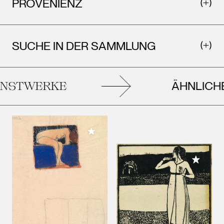
PROVENIENZ
SUCHE IN DER SAMMLUNG
ÄHNLICHE
STWERKE
Meiner Sammlung hinzufügen
Meiner 