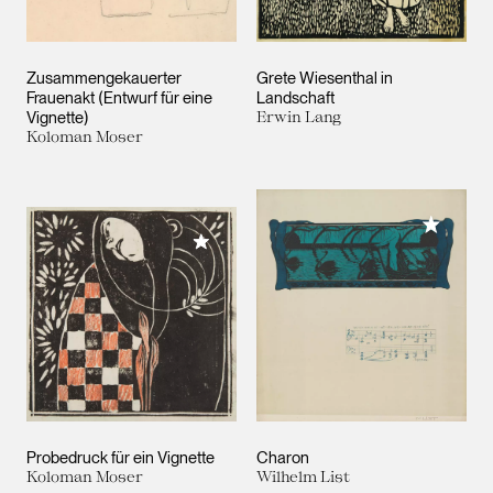
Zusammengekauerter
Grete Wiesenthal in
Frauenakt (Entwurf für eine
Landschaft
Vignette)
Erwin Lang
Koloman Moser
Meiner 
Meiner Sammlung hinzufügen
Probedruck für ein Vignette
Charon
Koloman Moser
Wilhelm List