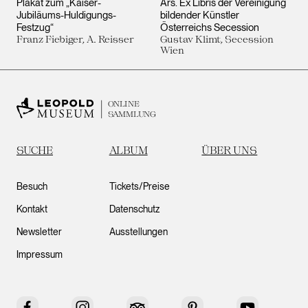
Plakat zum „Kaiser-
Ars. Ex Libris der Vereinigung
Jubiläums-Huldigungs-
bildender Künstler
Festzug“
Österreichs Secession
Franz Fiebiger, A. Reisser
Gustav Klimt, Secession
Wien
ONLINE
SAMMLUNG
SUCHE
ALBUM
ÜBER UNS
Besuch
Tickets/Preise
Kontakt
Datenschutz
Newsletter
Ausstellungen
Impressum