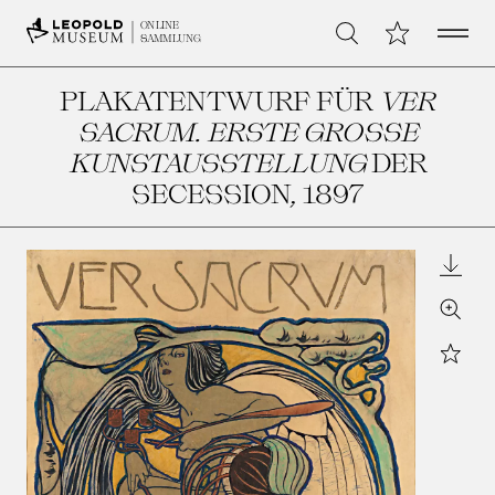
Open 
Meine Sammlu
ONLINE
Suche
SAMMLUNG
PLAKATENTWURF FÜR
VER
SACRUM. ERSTE GROSSE
KUNSTAUSSTELLUNG
DER
SECESSION
, 1897
Downl
Zoom
Star