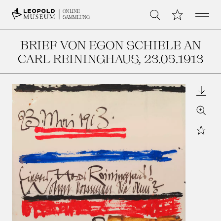
Open 
Meine Sammlu
ONLINE
Suche
SAMMLUNG
BRIEF VON EGON SCHIELE AN
CARL REININGHAUS
, 23.05.1913
Downl
Zoom
Star