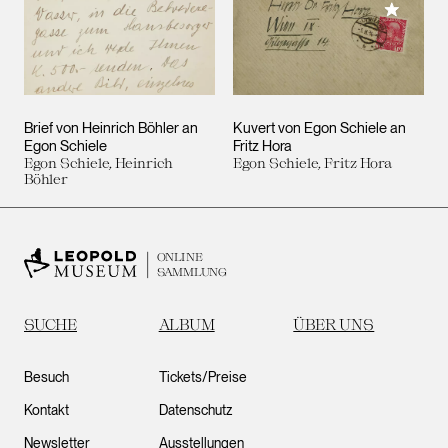
Meiner 
Brief von Heinrich Böhler an
Kuvert von Egon Schiele an
Egon Schiele
Fritz Hora
Egon Schiele, Heinrich
Egon Schiele, Fritz Hora
Böhler
ONLINE
SAMMLUNG
SUCHE
ALBUM
ÜBER UNS
Besuch
Tickets/Preise
Kontakt
Datenschutz
Newsletter
Ausstellungen