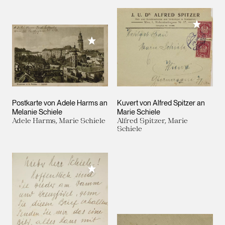
Meiner 
Meiner Sammlung hinzufügen
Postkarte von Adele Harms an
Kuvert von Alfred Spitzer an
Melanie Schiele
Marie Schiele
Adele Harms, Marie Schiele
Alfred Spitzer, Marie
Schiele
Meiner Sammlung hinzufügen