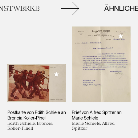
ÄHNLICHE
STWERKE
Meiner 
Meiner Sammlung hinzufügen
Postkarte von Edith Schiele an
Brief von Alfred Spitzer an
Broncia Koller-Pinell
Marie Schiele
Edith Schiele, Broncia
Marie Schiele, Alfred
Koller-Pinell
Spitzer