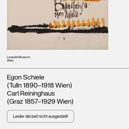
Leopold Museum,
Wien
Künstler*innen
Egon Schiele
(Tulln 1890–1918 Wien)
Carl Reininghaus
(Graz 1857–1929 Wien)
Leider derzeit nicht ausgestellt