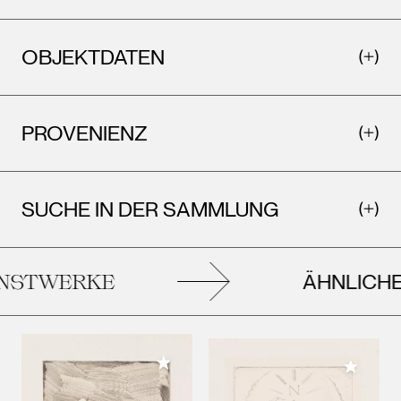
OBJEKTDATEN
PROVENIENZ
SUCHE IN DER SAMMLUNG
ÄHNLICHE
STWERKE
Meiner Sammlung hinzufügen
Meiner 