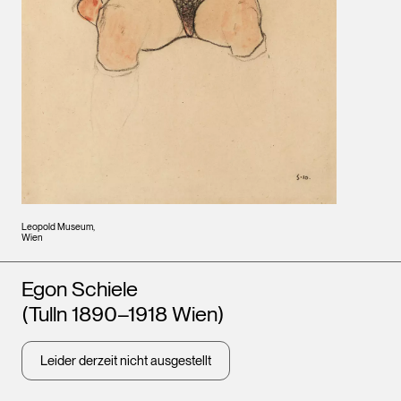
Leopold Museum,
Wien
Künstler*innen
Egon Schiele
(Tulln 1890–1918 Wien)
Leider derzeit nicht ausgestellt