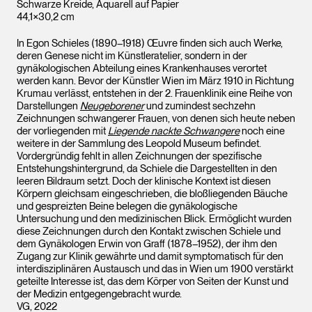
Schwarze Kreide, Aquarell auf Papier
44,1×30,2 cm
In Egon Schieles (1890–1918) Œuvre finden sich auch Werke,
deren Genese nicht im Künstleratelier, sondern in der
gynäkologischen Abteilung eines Krankenhauses verortet
werden kann. Bevor der Künstler Wien im März 1910 in Richtung
Krumau verlässt, entstehen in der 2. Frauenklinik eine Reihe von
Darstellungen
Neugeborener
und zumindest sechzehn
Zeichnungen schwangerer Frauen, von denen sich heute neben
der vorliegenden mit
Liegende nackte Schwangere
noch eine
weitere in der Sammlung des Leopold Museum befindet.
Vordergründig fehlt in allen Zeichnungen der spezifische
Entstehungshintergrund, da Schiele die Dargestellten in den
leeren Bildraum setzt. Doch der klinische Kontext ist diesen
Körpern gleichsam eingeschrieben, die bloßliegenden Bäuche
und gespreizten Beine belegen die gynäkologische
Untersuchung und den medizinischen Blick. Ermöglicht wurden
diese Zeichnungen durch den Kontakt zwischen Schiele und
dem Gynäkologen Erwin von Graff (1878–1952), der ihm den
Zugang zur Klinik gewährte und damit symptomatisch für den
interdisziplinären Austausch und das in Wien um 1900 verstärkt
geteilte Interesse ist, das dem Körper von Seiten der Kunst und
der Medizin entgegengebracht wurde.
VG, 2022