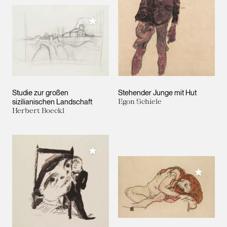
Meiner Sammlung hinzufügen
Studie zur großen
Stehender Junge mit Hut
sizilianischen Landschaft
Egon Schiele
Herbert Boeckl
Meiner Sammlung hinzufügen
Meiner 