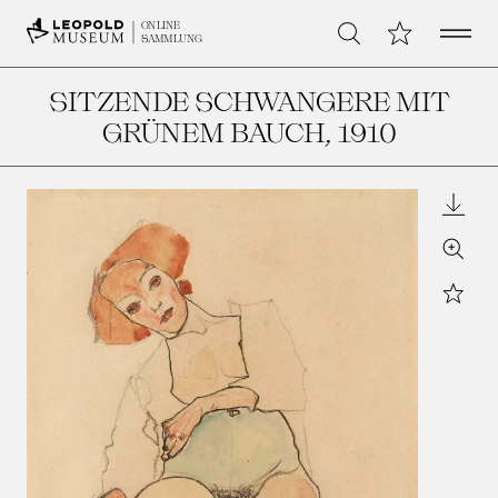
Open 
Meine Sammlu
ONLINE
Suche
SAMMLUNG
SITZENDE SCHWANGERE MIT
GRÜNEM BAUCH
, 1910
Downl
Zoom
Star