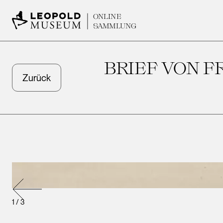
ONLINE
SAMMLUNG
BRIEF VON F
Zurück
1
/
3