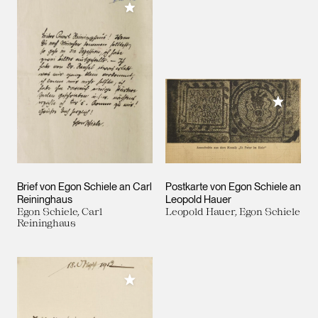
Meiner Sammlung hinzufügen
Meiner 
Brief von Egon Schiele an Carl
Postkarte von Egon Schiele an
Reininghaus
Leopold Hauer
Egon Schiele, Carl
Leopold Hauer, Egon Schiele
Reininghaus
Meiner Sammlung hinzufügen