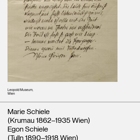
Leopold Museum,
Wien
Künstler*innen
Marie Schiele
(Krumau 1862–1935 Wien)
Egon Schiele
(Tulln 1890–1918 Wien)