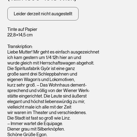
Leider derzeit nicht ausgestellt
Tinte auf Papier
22,8×14,5 cm
Transkription:
Liebe Mutter! Mir geht es einfach ausgezeichnet
ich kam gestern um 1/4 12h hier an und
wurde gleich mit Herrschaftswagen abgeholt.
Die Spiritusfabrik Györ ist eine ganz
große samt drei Schleppbahnen und
eigenen Wagon’s und Lokomotiven,
kurz sehr groß. – Das Wohnhaus dement-
sprechend und völlig von der Wiener Werk-
stätte eingerichtet. Die Leute sind äußerst
elegant und höchst liebenswürdig zu mir,
vielleicht male ich alle mit der Zeit
wir waren im Theater und verschiedenes.
Die Stadt ist fast so groß wie Linz.
– Immer wartet die Equipage.
Diener grau mit Silberknöpfen.
Schöne Grüße Egon.