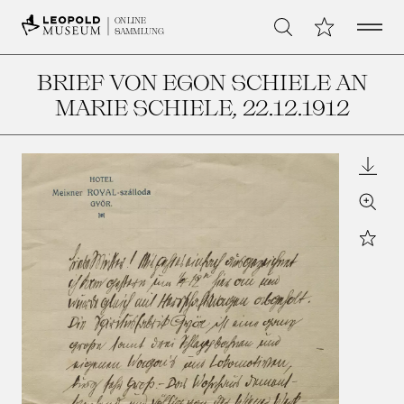
Open 
Meine Sammlu
ONLINE
Suche
SAMMLUNG
BRIEF VON EGON SCHIELE AN
MARIE SCHIELE
, 22.12.1912
Downl
Zoom
Star