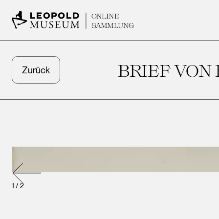
ONLINE
SAMMLUNG
BRIEF VON
Zurück
1
/
2