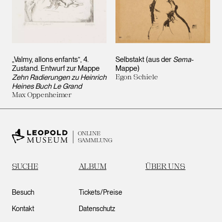
„Valmy, allons enfants”, 4.
Selbstakt (aus der
Sema
-
Zustand. Entwurf zur Mappe
Mappe)
Zehn Radierungen zu Heinrich
Egon Schiele
Heines Buch Le Grand
Max Oppenheimer
ONLINE
SAMMLUNG
SUCHE
ALBUM
ÜBER UNS
Besuch
Tickets/Preise
Kontakt
Datenschutz