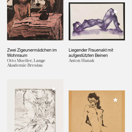
Meiner 
Zwei Zigeunermädchen im
Liegender Frauenakt mit
Wohnraum
aufgestützten Beinen
Otto Mueller, Lange
Anton Hanak
Akademie Breslau
Meiner Sammlung hinzufügen
Meiner 