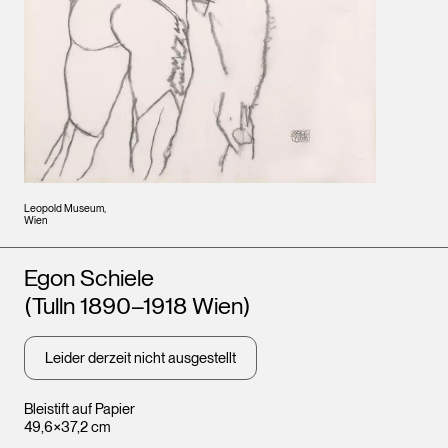
Leopold Museum,
Wien
Künstler*innen
Egon Schiele
(Tulln 1890–1918 Wien)
Leider derzeit nicht ausgestellt
Bleistift auf Papier
49,6×37,2 cm