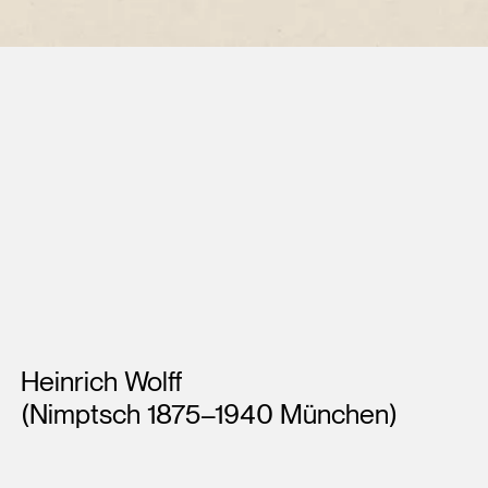
Künstler*innen
Heinrich Wolff
(Nimptsch 1875–1940 München)