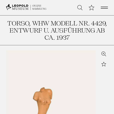
Open 
Meine Sammlu
ONLINE
Suche
SAMMLUNG
TORSO, WHW MODELL NR. 4429
,
ENTWURF U. AUSFÜHRUNG AB
CA. 1937
Zoom
Star