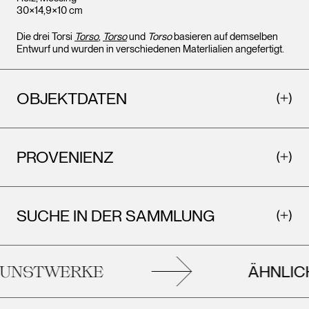
30×14,9×10 cm
Die drei Torsi
Torso
,
Torso
und
Torso
basieren auf demselben
Entwurf und wurden in verschiedenen Materlialien angefertigt.
OBJEKTDATEN
PROVENIENZ
SUCHE IN DER SAMMLUNG
ÄHNLIC
UNSTWERKE