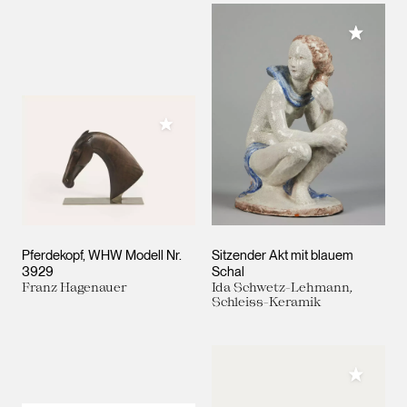
Meiner 
Meiner Sammlung hinzufügen
Pferdekopf, WHW Modell Nr.
Sitzender Akt mit blauem
3929
Schal
Franz Hagenauer
Ida Schwetz-Lehmann,
Schleiss-Keramik
Meiner 