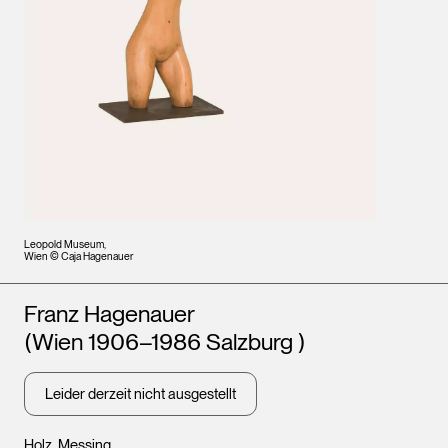
Leopold Museum,
Wien © Caja Hagenauer
Künstler*innen
Franz Hagenauer
(Wien 1906–1986 Salzburg )
Leider derzeit nicht ausgestellt
Holz, Messing