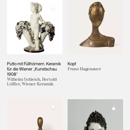
Meiner Sammlung hinzufügen
Putto mit Füllhörnern. Keramik
Kopf
für die Wiener „Kunstschau
Franz Hagenauer
1908“
Wilhelm Schleich, Bertold
Löffler, Wiener Keramik
Meiner Sammlung hinzufügen
Meiner 