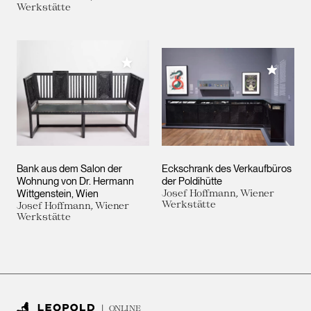
Werkstätte
Meiner Sammlung hinzufügen
Meiner 
Bank aus dem Salon der
Eckschrank des Verkaufbüros
Wohnung von Dr. Hermann
der Poldihütte
Wittgenstein, Wien
Josef Hoffmann, Wiener
Werkstätte
Josef Hoffmann, Wiener
Werkstätte
ONLINE