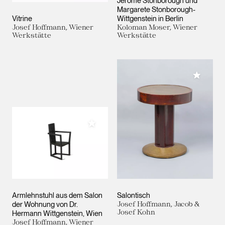
Jerome Stonborough und
Margarete Stonborough-
Vitrine
Wittgenstein in Berlin
Josef Hoffmann, Wiener
Koloman Moser, Wiener
Werkstätte
Werkstätte
Meiner 
Meiner Sammlung hinzufügen
Armlehnstuhl aus dem Salon
Salontisch
der Wohnung von Dr.
Josef Hoffmann, Jacob &
Josef Kohn
Hermann Wittgenstein, Wien
Josef Hoffmann, Wiener