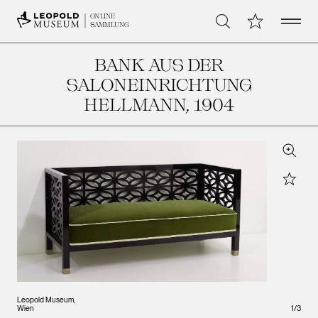
Open 
Meine Sammlu
ONLINE
Suche
SAMMLUNG
BANK AUS DER
SALONEINRICHTUNG
HELLMANN
, 1904
Zoom
Star
Leopold Museum,
1
/
3
Wien