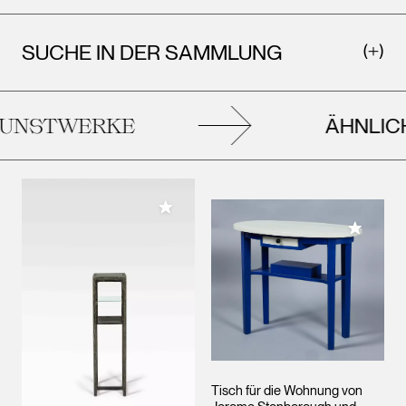
SUCHE IN DER SAMMLUNG
ÄHNLICH
NSTWERKE
Meiner Sammlung hinzufügen
Meiner 
Tisch für die Wohnung von