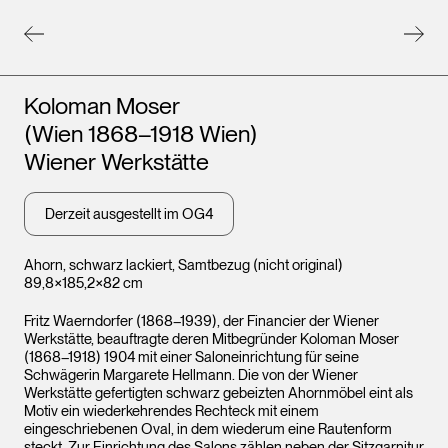
Leopo
Wien
Künstler*innen
Koloman Moser
(Wien 1868–1918 Wien)
Wiener Werkstätte
Derzeit ausgestellt im OG4
Ahorn, schwarz lackiert, Samtbezug (nicht original)
89,8×185,2×82 cm
Fritz Waerndorfer (1868–1939), der Financier der Wiener
Werkstätte, beauftragte deren Mitbegründer Koloman Moser
(1868–1918) 1904 mit einer Saloneinrichtung für seine
Schwägerin Margarete Hellmann. Die von der Wiener
Werkstätte gefertigten schwarz gebeizten Ahornmöbel eint als
Motiv ein wiederkehrendes Rechteck mit einem
eingeschriebenen Oval, in dem wiederum eine Rautenform
steckt. Zur Einrichtung des Salons zählen neben der Sitzgarnitur