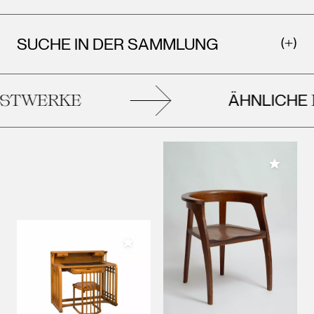
SUCHE IN DER SAMMLUNG
ÄHNLICHE
STWERKE
K
Meiner 
Meiner Sammlung hinzufügen