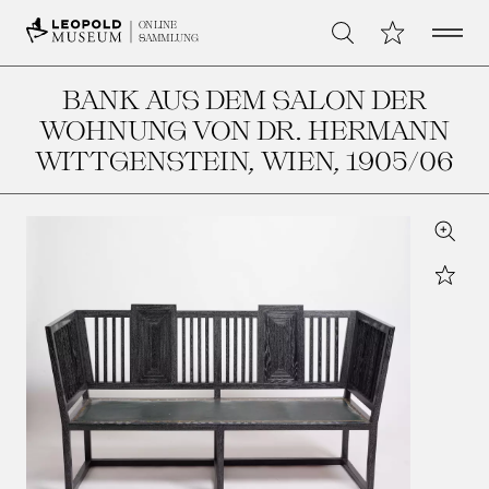
Open 
Meine Sammlu
ONLINE
Suche
SAMMLUNG
BANK AUS DEM SALON DER
WOHNUNG VON DR. HERMANN
WITTGENSTEIN, WIEN
, 1905/06
Zoom
Star