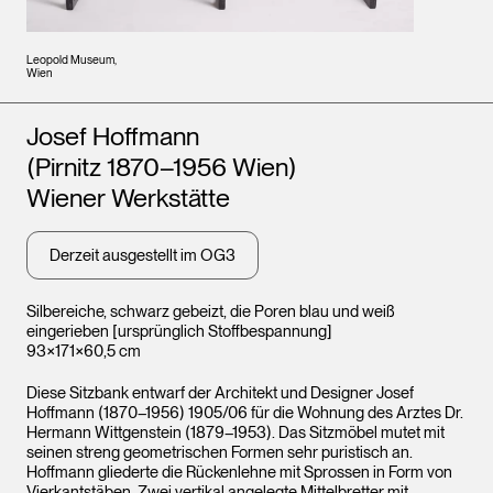
Leopold Museum,
Wien
Künstler*innen
Josef Hoffmann
(Pirnitz 1870–1956 Wien)
Wiener Werkstätte
Derzeit ausgestellt im OG3
Silbereiche, schwarz gebeizt, die Poren blau und weiß
eingerieben [ursprünglich Stoffbespannung]
93×171×60,5 cm
Diese Sitzbank entwarf der Architekt und Designer Josef
Hoffmann (1870–1956) 1905/06 für die Wohnung des Arztes Dr.
Hermann Wittgenstein (1879–1953). Das Sitzmöbel mutet mit
seinen streng geometrischen Formen sehr puristisch an.
Hoffmann gliederte die Rückenlehne mit Sprossen in Form von
Vierkantstäben. Zwei vertikal angelegte Mittelbretter mit