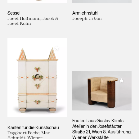
Sessel
Armlehnstuhl
Josef Hoffmann, Jacob &
Joseph Urban
Josef Kohn
Meiner Sammlung hinzufügen
Meiner 
Fauteuil aus Gustav Klimts
Atelier in der Josefstädter
Kasten für die Kunstschau
Straße 21, Wien 8. Ausführung:
Dagobert Peche, Max
Wiener Werkstätte
Schmidt, Wiener