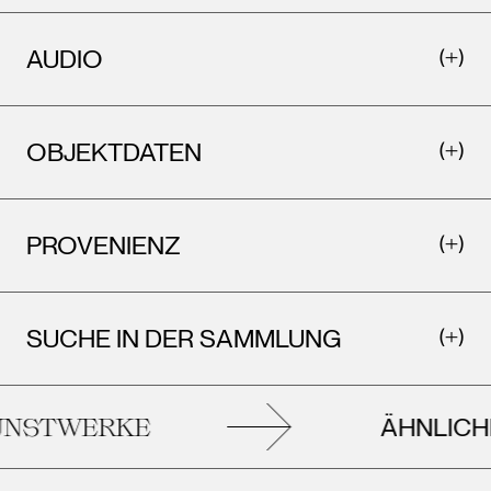
AUDIO
OBJEKTDATEN
PROVENIENZ
Leopo
Wien
Leopold Museum,
SUCHE IN DER SAMMLUNG
Wien
ÄHNLICH
NSTWERKE