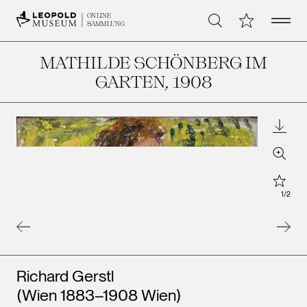
Open 
Meine Sammlu
ONLINE
Suche
SAMMLUNG
MATHILDE SCHÖNBERG IM
GARTEN
, 1908
Downl
Zoom
Star
1
/
2
Künstler*innen
Richard Gerstl
(Wien 1883–1908 Wien)