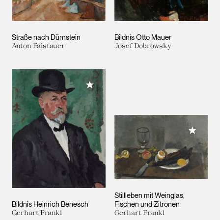
Straße nach Dürnstein
Bildnis Otto Mauer
Anton Faistauer
Josef Dobrowsky
Meiner Sammlung hinzufügen
Meiner 
Stillleben mit Weinglas,
Bildnis Heinrich Benesch
Fischen und Zitronen
Gerhart Frankl
Gerhart Frankl