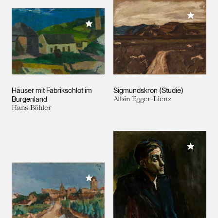
Meiner 
Meiner Sammlung hinzufügen
Häuser mit Fabrikschlot im
Sigmundskron (Studie)
Burgenland
Albin Egger-Lienz
Hans Böhler
Meiner 
Meiner Sammlung hinzufügen