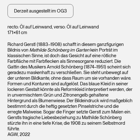
Derzeit ausgestellt im OG3
recto: Öl auf Leinwand, verso: Öl auf Leinwand
171×61 cm
Richard Gerstl (1883–1908) schafft in diesem ganzfigurigen
Bildnis von
Mathilde Schönberg im Garten
kein Porträt im
klassischen Sinne, ist doch das Gesicht auf eine rötliche
Farbfläche mit Farbflecken als Sinnesorgane reduziert. Die
Gattin des Musikers Arnold Schönberg (1874–1951) scheint sich
geradezu maskenhaft zu verschließen. Sie steht unbewegt auf
der unteren Bildkante, ohne dass Raum um sie vorhanden wäre.
Formen und Konturen sind aufgelöst. Das blaue Kleid in seiner
lockeren Gestalt könnte als Reformkleid interpretiert werden, der
in unvermischtem Grün und Zitronengelb gehaltene
Hintergrund als Blumenwiese. Der Bildeindruck wird maßgeblich
bestimmt durch die heftig gesetzten Pinselstriche und die
erregte Malweise. Sogar die Finger setzte Gerstl zum Malen ein.
Gerstls tragische Liebesbeziehung zu Mathilde Schönberg
stürzte ihn in eine tiefe Krise, die 1908 zu seinem Selbstmord
führte.
AGW, 2022