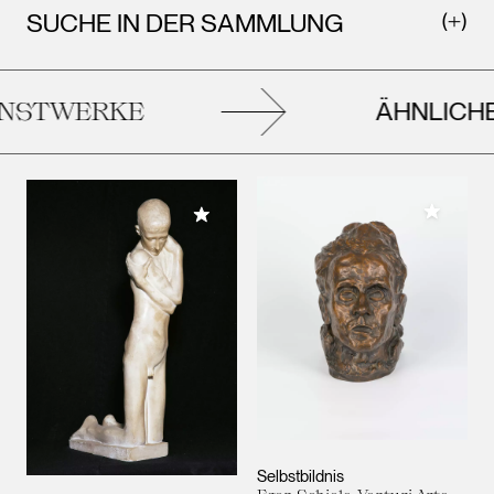
SUCHE IN DER SAMMLUNG
ÄHNLICHE
STWERKE
Meiner 
Meiner Sammlung hinzufügen
Selbstbildnis