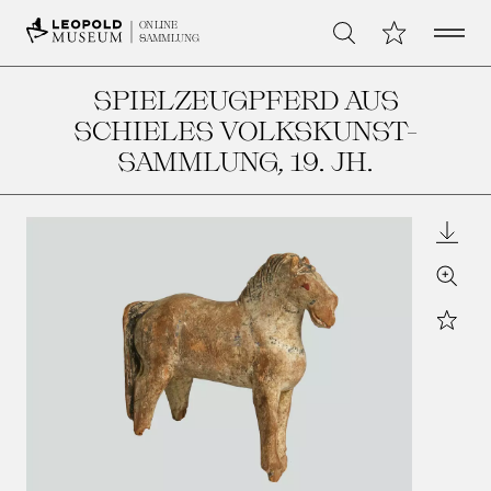
Open 
Meine Sammlu
ONLINE
Suche
SAMMLUNG
SPIELZEUGPFERD AUS
SCHIELES VOLKSKUNST-
SAMMLUNG
, 19. JH.
Downl
Zoom
Star