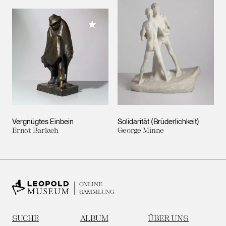
Meiner Sammlung hinzufügen
Vergnügtes Einbein
Solidarität (Brüderlichkeit)
Ernst Barlach
George Minne
ONLINE
SAMMLUNG
SUCHE
ALBUM
ÜBER UNS