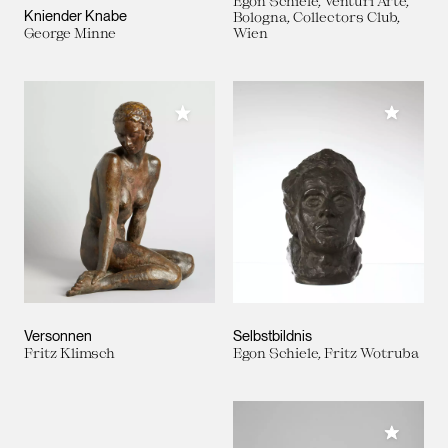
Egon Schiele, Venturi Arte,
Kniender Knabe
Bologna, Collectors Club,
George Minne
Wien
Meiner 
Meiner Sammlung hinzufügen
Versonnen
Selbstbildnis
Fritz Klimsch
Egon Schiele, Fritz Wotruba
Meiner 