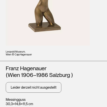
Leopold Museum,
Wien © Caja Hagenauer
Künstler*innen
Franz Hagenauer
(Wien 1906–1986 Salzburg )
Leider derzeit nicht ausgestellt
Messingguss
30,3×14,8×11,5 cm