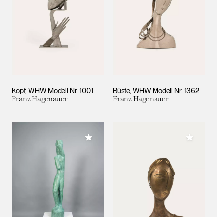
Kopf, WHW Modell Nr. 1001
Büste, WHW Modell Nr. 1362
Franz Hagenauer
Franz Hagenauer
Meiner Sammlung hinzufügen
Meiner 