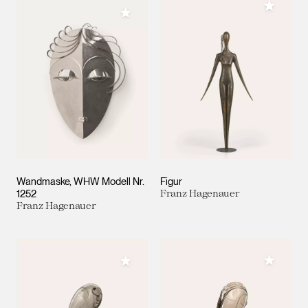
Meiner 
Meiner Sammlung hinzufügen
Wandmaske, WHW Modell Nr.
Figur
1252
Franz Hagenauer
Franz Hagenauer
Meiner 
Meiner Sammlung hinzufügen