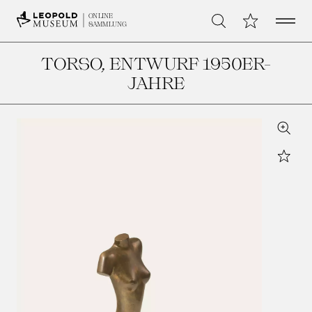
Open 
Meine Sammlu
ONLINE
Suche
SAMMLUNG
TORSO
, ENTWURF 1950ER-
JAHRE
Zoom
Star