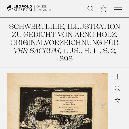
Open 
Meine Sammlu
ONLINE
Suche
SAMMLUNG
SCHWERTLILIE, ILLUSTRATION
ZU GEDICHT VON ARNO HOLZ,
ORIGINALVORZEICHNUNG FÜR
VER SACRUM
, 1. JG., H. 11, S. 2
,
1898
Downl
Zoom
Star