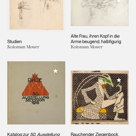
Meiner 
Alte Frau, ihren Kopf in die
Studien
Arme beugend, halbfigurig
Koloman Moser
Koloman Moser
Meiner Sammlung hinzufügen
Meiner 
Katalog zur
50. Ausstellung
Rauchender Ziegenbock.