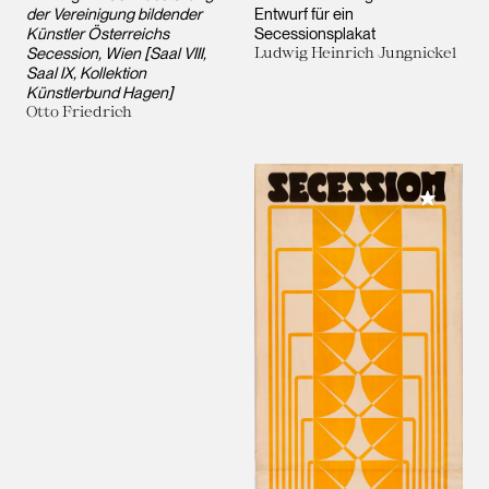
der Vereinigung bildender
Entwurf für ein
Künstler Österreichs
Secessionsplakat
Secession, Wien [Saal VIII,
Ludwig Heinrich Jungnickel
Saal IX, Kollektion
Künstlerbund Hagen]
Otto Friedrich
Meiner 