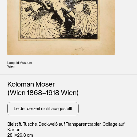
Leopold Museum,
Wien
Künstler*innen
Koloman Moser
(Wien 1868–1918 Wien)
Leider derzeit nicht ausgestellt
Bleistift, Tusche, Deckweiß auf Transparentpapier, Collage auf
Karton
28,1×26,3 cm