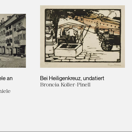
ele an
Bei Heiligenkreuz
undatiert
Broncia Koller-Pinell
iele