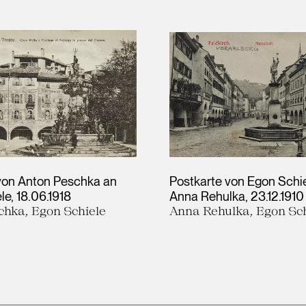
von Anton Peschka an
Postkarte von Egon Schi
le
18.06.1918
Anna Rehulka
23.12.1910
chka, Egon Schiele
Anna Rehulka, Egon Sch