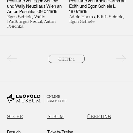
Postkarte von Egon Schiele
Postkarte von Adele Harms an
und Wally Neuzil aus Wien an
Edith und Egon Schiele I.
Anton Peschka
09.04.1915
16.07.1915
Egon Schiele, Wally
Adele Harms, Edith Schiele,
(Walburga) Neuzil, Anton
Egon Schiele
Peschka
Vorherige Seite
Nächs
ONLINE
SAMMLUNG
SUCHE
ALBUM
ÜBER UNS
Besuch
Tickets/Preise