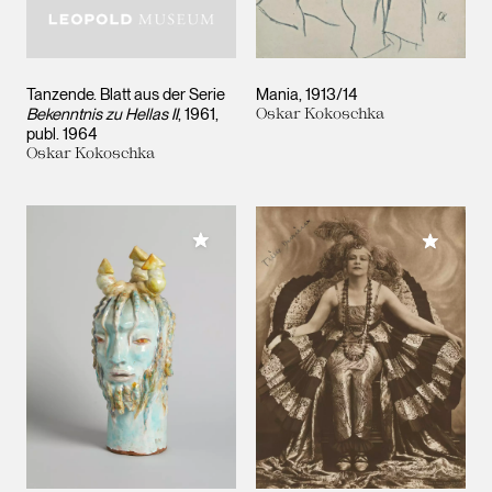
Tanzende. Blatt aus der Serie
Mania
1913/14
Bekenntnis zu Hellas II
1961,
Oskar Kokoschka
publ. 1964
Oskar Kokoschka
Meiner Sammlung hinzufügen
Meiner 