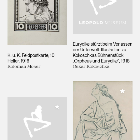
Eurydike stürzt beim Verlassen
der Unterwelt. Illustration zu
K. u. K. Feldpostkarte, 10
Kokoschkas Bühnenstück
Heller
1916
„Orpheus und Eurydike“
1918
Koloman Moser
Oskar Kokoschka
Meiner 
Meiner Sammlung hinzufügen