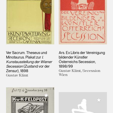
Ver Sacrum. Theseus und
Ars. Ex Libris der Vereinigung
Minotaurus. Plakat zur
I.
bildender Künstler
Kunstausstellung der Wiener
Österreichs Secession
Secession
(Zustand vor der
1898/99
Zensur)
1898
Gustav Klimt, Secession
Wien
Gustav Klimt
Meiner Sammlung hinzufügen
Meiner 