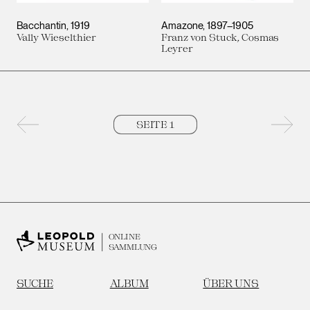
Bacchantin
1919
Amazone
1897–1905
Vally Wieselthier
Franz von Stuck, Cosmas
Leyrer
Vorherige Seite
Nächs
ONLINE
SAMMLUNG
SUCHE
ALBUM
ÜBER UNS