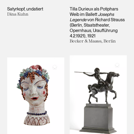
Satyrkopf
undatiert
Tilla Durieux als Potiphars
Dina Kuhn
Weib im Ballett
Josephs
Legende
von Richard Strauss
(Berlin, Staatstheater,
Opernhaus, Uraufführung
4.2.1921)
1921
Becker & Maass, Berlin
Meiner 
Meiner Sammlung hinzufügen