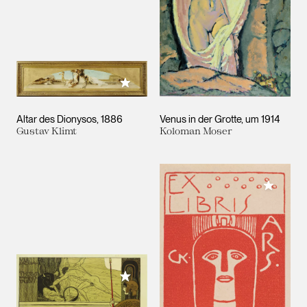
Meiner Sammlung hinzufügen
Altar des Dionysos
1886
Venus in der Grotte
um 1914
Gustav Klimt
Koloman Moser
Meiner 
Meiner Sammlung hinzufügen