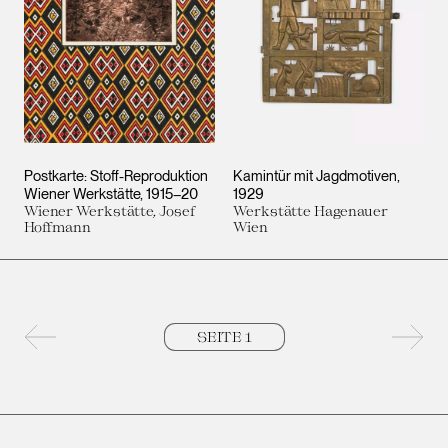
Postkarte: Stoff-Reproduktion
Kamintür mit Jagdmotiven
Wiener Werkstätte
1915–20
1929
Wiener Werkstätte, Josef
Werkstätte Hagenauer
Hoffmann
Wien
Vorherige Seite
Nächs