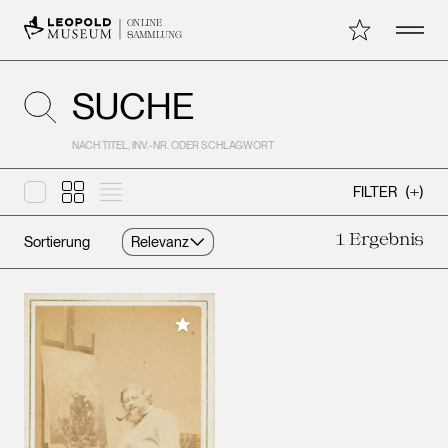
Open 
Meine Sammlu
ONLINE
SAMMLUNG
SUCHE
NACH TITEL, INV.-NR. ODER SCHLAGWORT
Layout
Layout
big
Layout
default
list
FILTER
(
)
1
Ergebnis
Sortierung
Results
Meiner Sammlung hinzufügen