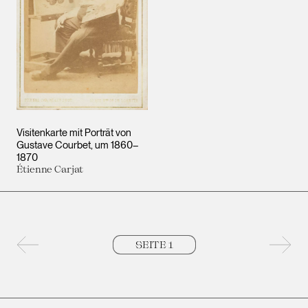
Visitenkarte mit Porträt von
Gustave Courbet
um 1860–
1870
Étienne Carjat
Vorherige Seite
Nächs