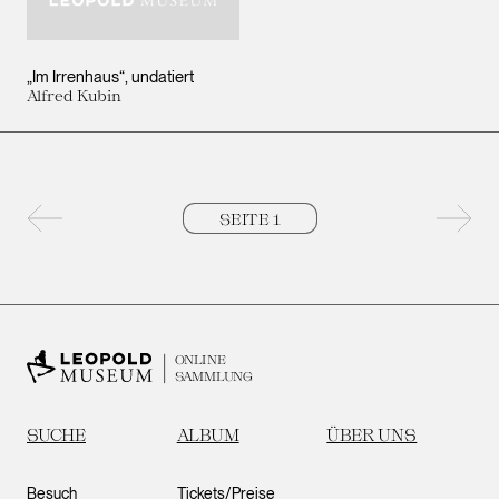
„Im Irrenhaus“
undatiert
Alfred Kubin
Vorherige Seite
Nächs
ONLINE
SAMMLUNG
SUCHE
ALBUM
ÜBER UNS
Besuch
Tickets/Preise