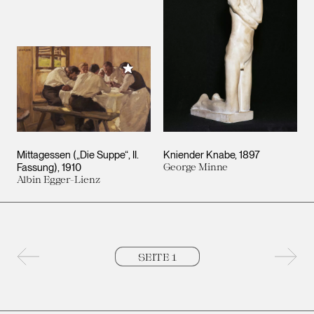
Meiner Sammlung hinzufügen
Mittagessen („Die Suppe“, II.
Kniender Knabe
1897
Fassung)
1910
George Minne
Albin Egger-Lienz
Vorherige Seite
Nächs