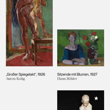
Meiner 
„Großer Spiegelakt“
1926
Sitzende mit Blumen
1927
Anton Kolig
Hans Böhler
Meiner 