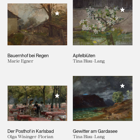
Meiner 
Meiner Sammlung hinzufügen
Bauernhof bei Regen
Apfelblüten
Marie Egner
Tina Blau-Lang
Meiner 
Meiner Sammlung hinzufügen
Der Posthof in Karlsbad
Gewitter am Gardasee
Olga Wisinger-Florian
Tina Blau-Lang