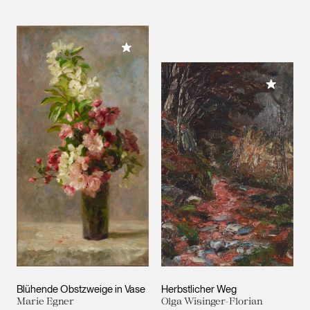
Meiner Sammlung hinzufügen
Meiner 
Blühende Obstzweige in Vase
Herbstlicher Weg
Marie Egner
Olga Wisinger-Florian