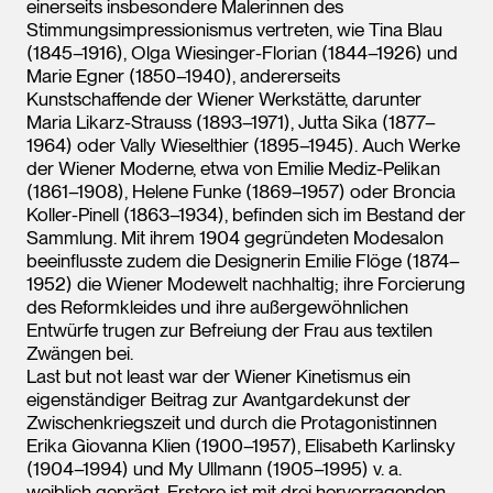
einerseits insbesondere Malerinnen des
Stimmungsimpressionismus vertreten, wie Tina Blau
(1845–1916), Olga Wiesinger-Florian (1844–1926) und
Marie Egner (1850–1940), andererseits
Kunstschaffende der Wiener Werkstätte, darunter
Maria Likarz-Strauss (1893–1971), Jutta Sika (1877–
1964) oder Vally Wieselthier (1895–1945). Auch Werke
der Wiener Moderne, etwa von Emilie Mediz-Pelikan
(1861–1908), Helene Funke (1869–1957) oder Broncia
Koller-Pinell (1863–1934), befinden sich im Bestand der
Sammlung. Mit ihrem 1904 gegründeten Modesalon
beeinflusste zudem die Designerin Emilie Flöge (1874–
1952) die Wiener Modewelt nachhaltig; ihre Forcierung
des Reformkleides und ihre außergewöhnlichen
Entwürfe trugen zur Befreiung der Frau aus textilen
Zwängen bei.
Last but not least war der Wiener Kinetismus ein
eigenständiger Beitrag zur Avantgardekunst der
Zwischenkriegszeit und durch die Protagonistinnen
Erika Giovanna Klien (1900–1957), Elisabeth Karlinsky
(1904–1994) und My Ullmann (1905–1995) v. a.
weiblich geprägt. Erstere ist mit drei hervorragenden