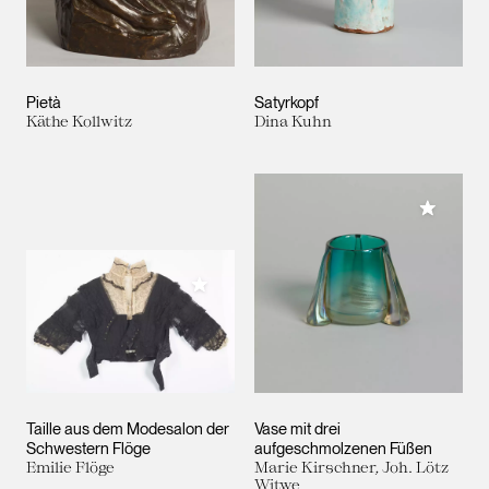
Pietà
Satyrkopf
Käthe Kollwitz
Dina Kuhn
Meiner 
Meiner Sammlung hinzufügen
Taille aus dem Modesalon der
Vase mit drei
Schwestern Flöge
aufgeschmolzenen Füßen
Emilie Flöge
Marie Kirschner, Joh. Lötz
Witwe