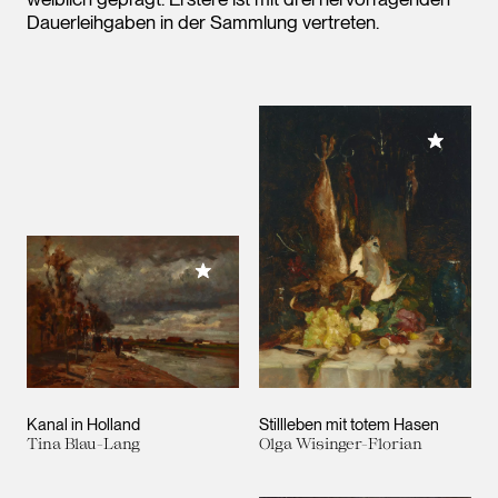
Dauerleihgaben in der Sammlung vertreten.
Meiner 
Meiner Sammlung hinzufügen
Kanal in Holland
Stillleben mit totem Hasen
Tina Blau-Lang
Olga Wisinger-Florian