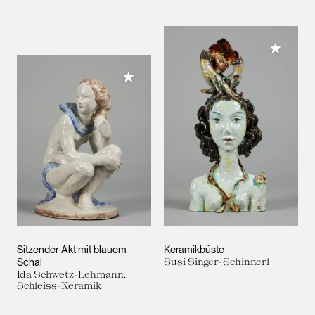
Meiner 
Meiner Sammlung hinzufügen
Sitzender Akt mit blauem
Keramikbüste
Schal
Susi Singer-Schinnerl
Ida Schwetz-Lehmann,
Schleiss-Keramik