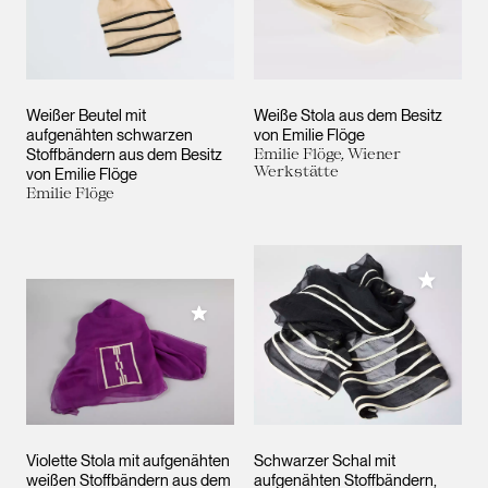
Weißer Beutel mit
Weiße Stola aus dem Besitz
aufgenähten schwarzen
von Emilie Flöge
Stoffbändern aus dem Besitz
Emilie Flöge, Wiener
Werkstätte
von Emilie Flöge
Emilie Flöge
Meiner 
Meiner Sammlung hinzufügen
Violette Stola mit aufgenähten
Schwarzer Schal mit
weißen Stoffbändern aus dem
aufgenähten Stoffbändern,