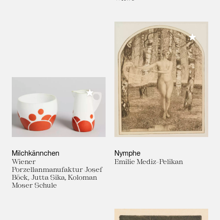
Meiner 
Meiner Sammlung hinzufügen
Milchkännchen
Nymphe
Wiener
Emilie Mediz-Pelikan
Porzellanmanufaktur Josef
Böck, Jutta Sika, Koloman
Moser Schule