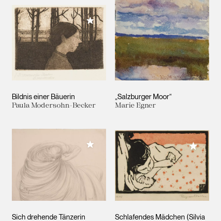
Meiner Sammlung hinzufügen
Bildnis einer Bäuerin
„Salzburger Moor“
Paula Modersohn-Becker
Marie Egner
Meiner Sammlung hinzufügen
Meiner 
Sich drehende Tänzerin
Schlafendes Mädchen (Silvia