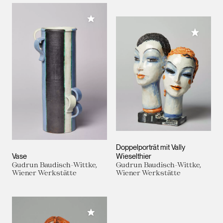
Meiner Sammlung hinzufügen
Meiner 
Doppelporträt mit Vally
Vase
Wieselthier
Gudrun Baudisch-Wittke,
Gudrun Baudisch-Wittke,
Wiener Werkstätte
Wiener Werkstätte
Meiner Sammlung hinzufügen