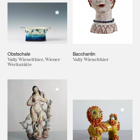
Meiner Sammlung hinzufügen
Obstschale
Bacchantin
Vally Wieselthier, Wiener
Vally Wieselthier
Werkstätte
Meiner Sammlung hinzufügen
Meiner 