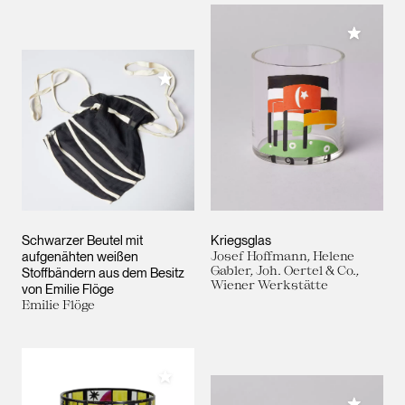
Meiner 
Meiner Sammlung hinzufügen
Schwarzer Beutel mit
Kriegsglas
aufgenähten weißen
Josef Hoffmann, Helene
Gabler, Joh. Oertel & Co.,
Stoffbändern aus dem Besitz
Wiener Werkstätte
von Emilie Flöge
Emilie Flöge
Meiner Sammlung hinzufügen
Meiner 