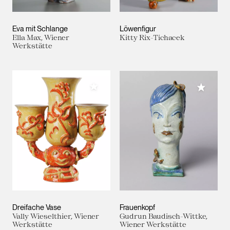
Eva mit Schlange
Löwenfigur
Ella Max, Wiener
Kitty Rix-Tichacek
Werkstätte
Meiner Sammlung hinzufügen
Meiner 
Dreifache Vase
Frauenkopf
Vally Wieselthier, Wiener
Gudrun Baudisch-Wittke,
Werkstätte
Wiener Werkstätte