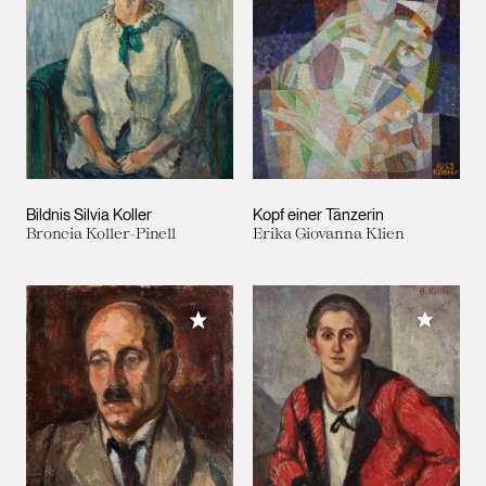
Bildnis Silvia Koller
Kopf einer Tänzerin
Broncia Koller-Pinell
Erika Giovanna Klien
Meiner 
Meiner Sammlung hinzufügen