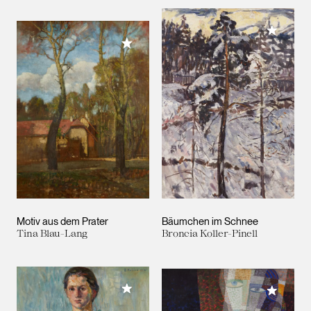
Meiner 
Meiner Sammlung hinzufügen
Motiv aus dem Prater
Bäumchen im Schnee
Tina Blau-Lang
Broncia Koller-Pinell
Meiner Sammlung hinzufügen
Meiner 