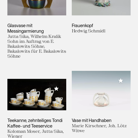
Glasvase mit
Frauenkopf
Messingarmierung
Hedwig Schmidl
Jutta Sika, Wilhelm Kralik
Sohn im Auftrag von E.
Bakalowits Söhne,
Bakalowits für E. Bakalowits
Söhne
Meiner 
Meiner Sammlung hinzufügen
Teekanne, zehnteiliges Tondi
Vase mit Handhaben
Kaffee- und Teeservice
Marie Kirschner, Joh. Lötz
Witwe
Koloman Moser, Jutta Sika,
Wiener