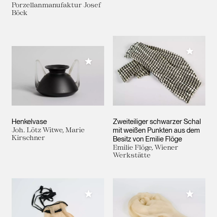
Porzellanmanufaktur Josef
Böck
Meiner 
Meiner Sammlung hinzufügen
Henkelvase
Zweiteiliger schwarzer Schal
Joh. Lötz Witwe, Marie
mit weißen Punkten aus dem
Kirschner
Besitz von Emilie Flöge
Emilie Flöge, Wiener
Werkstätte
Meiner Sammlung hinzufügen
Meiner 