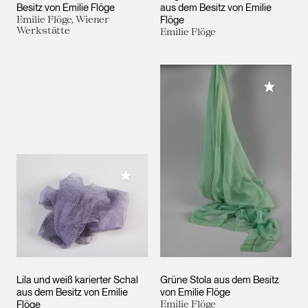
Besitz von Emilie Flöge
aus dem Besitz von Emilie
Emilie Flöge, Wiener
Flöge
Werkstätte
Emilie Flöge
Meiner 
Meiner Sammlung hinzufügen
Lila und weiß karierter Schal
Grüne Stola aus dem Besitz
aus dem Besitz von Emilie
von Emilie Flöge
Flöge
Emilie Flöge