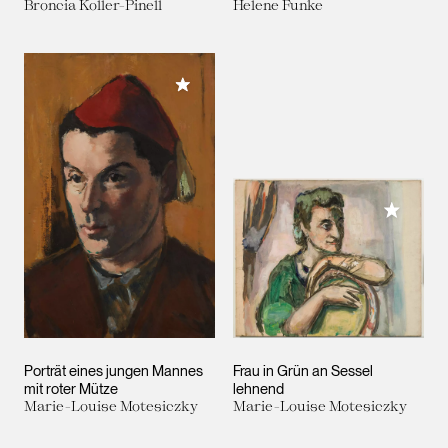
Broncia Koller-Pinell
Helene Funke
Meiner Sammlung hinzufügen
Meiner 
Porträt eines jungen Mannes
Frau in Grün an Sessel
mit roter Mütze
lehnend
Marie-Louise Motesiczky
Marie-Louise Motesiczky