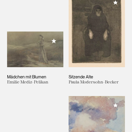
Meiner 
Meiner Sammlung hinzufügen
Mädchen mit Blumen
Sitzende Alte
Emilie Mediz-Pelikan
Paula Modersohn-Becker
Meiner 