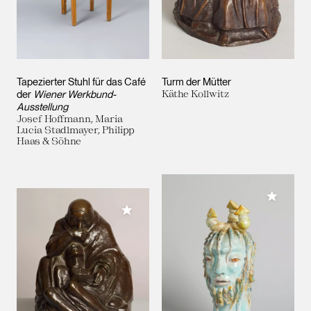
Tapezierter Stuhl für das Café
Turm der Mütter
der
Wiener Werkbund-
Käthe Kollwitz
Ausstellung
Josef Hoffmann, Maria
Lucia Stadlmayer, Philipp
Haas & Söhne
Meiner 
Meiner Sammlung hinzufügen