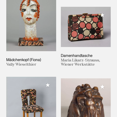
Meiner 
Damenhandtasche
Mädchenkopf (Fiona)
Maria Likarz-Strauss,
Vally Wieselthier
Wiener Werkstätte
Meiner Sammlung hinzufügen
Meiner 