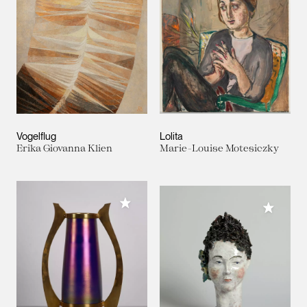
Vogelflug
Lolita
Erika Giovanna Klien
Marie-Louise Motesiczky
Meiner Sammlung hinzufügen
Meiner 