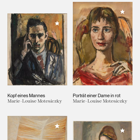
Meiner 
Meiner Sammlung hinzufügen
Kopf eines Mannes
Porträt einer Dame in rot
Marie-Louise Motesiczky
Marie-Louise Motesiczky
Meiner Sammlung hinzufügen
Meiner 