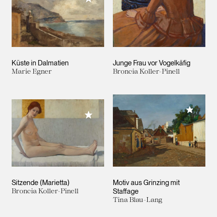
Küste in Dalmatien
Junge Frau vor Vogelkäfig
Marie Egner
Broncia Koller-Pinell
Meiner 
Meiner Sammlung hinzufügen
Sitzende (Marietta)
Motiv aus Grinzing mit
Broncia Koller-Pinell
Staffage
Tina Blau-Lang