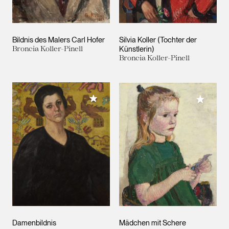
Bildnis des Malers Carl Hofer
Silvia Koller (Tochter der
Broncia Koller-Pinell
Künstlerin)
Broncia Koller-Pinell
Meiner Sammlung hinzufügen
Meiner 
Damenbildnis
Mädchen mit Schere