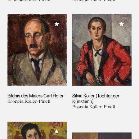
Meiner 
Meiner Sammlung hinzufügen
Bildnis des Malers Carl Hofer
Silvia Koller (Tochter der
Broncia Koller-Pinell
Künstlerin)
Broncia Koller-Pinell
Meiner Sammlung hinzufügen