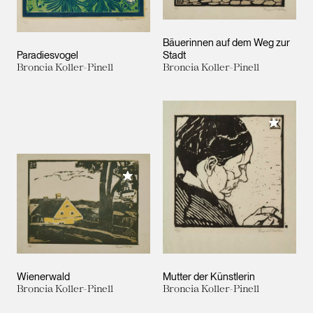
Bäuerinnen auf dem Weg zur
Paradiesvogel
Stadt
Broncia Koller-Pinell
Broncia Koller-Pinell
Meiner 
Meiner Sammlung hinzufügen
Wienerwald
Mutter der Künstlerin
Broncia Koller-Pinell
Broncia Koller-Pinell