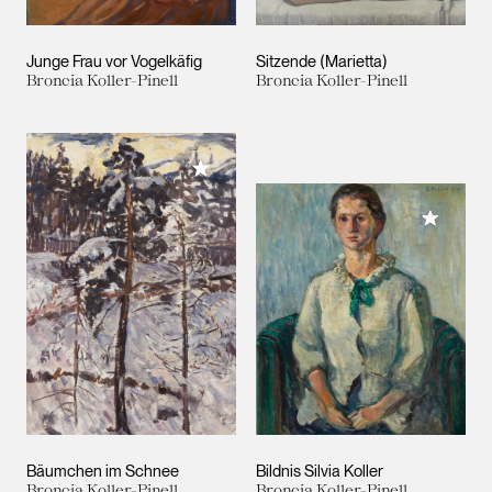
Junge Frau vor Vogelkäfig
Sitzende (Marietta)
Broncia Koller-Pinell
Broncia Koller-Pinell
Meiner Sammlung hinzufügen
Meiner 
Bäumchen im Schnee
Bildnis Silvia Koller
Broncia Koller-Pinell
Broncia Koller-Pinell