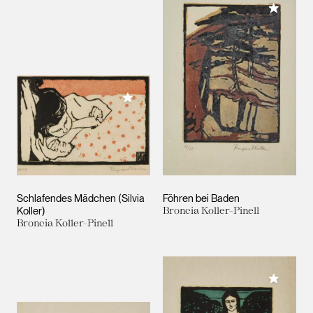
Meiner 
Meiner Sammlung hinzufügen
Schlafendes Mädchen (Silvia
Föhren bei Baden
Koller)
Broncia Koller-Pinell
Broncia Koller-Pinell
Meiner 