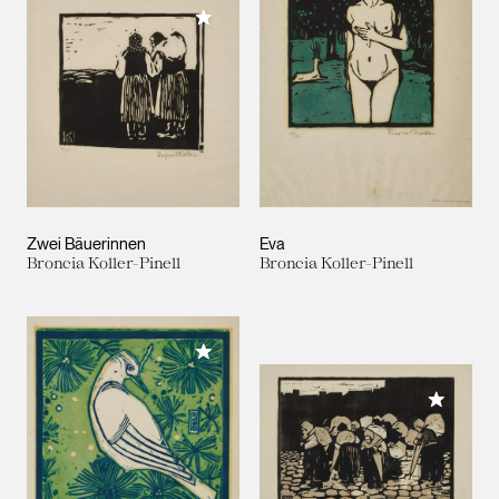
Meiner Sammlung hinzufügen
Zwei Bäuerinnen
Eva
Broncia Koller-Pinell
Broncia Koller-Pinell
Meiner Sammlung hinzufügen
Meiner 