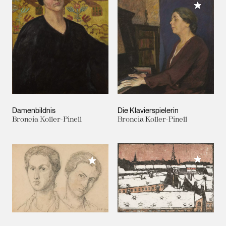
Meiner 
Damenbildnis
Die Klavierspielerin
Broncia Koller-Pinell
Broncia Koller-Pinell
Meiner 
Meiner Sammlung hinzufügen