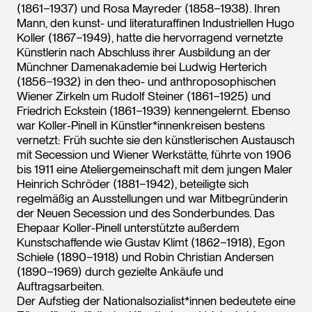
(1861−1937) und Rosa Mayreder (1858−1938). Ihren
Mann, den kunst- und literaturaffinen Industriellen Hugo
Koller (1867−1949), hatte die hervorragend vernetzte
Künstlerin nach Abschluss ihrer Ausbildung an der
Münchner Damenakademie bei Ludwig Herterich
(1856−1932) in den theo- und anthroposophischen
Wiener Zirkeln um Rudolf Steiner (1861−1925) und
Friedrich Eckstein (1861−1939) kennengelernt. Ebenso
war Koller-Pinell in Künstler*innenkreisen bestens
vernetzt: Früh suchte sie den künstlerischen Austausch
mit Secession und Wiener Werkstätte, führte von 1906
bis 1911 eine Ateliergemeinschaft mit dem jungen Maler
Heinrich Schröder (1881−1942), beteiligte sich
regelmäßig an Ausstellungen und war Mitbegründerin
der Neuen Secession und des Sonderbundes. Das
Ehepaar Koller-Pinell unterstützte außerdem
Kunstschaffende wie Gustav Klimt (1862−1918), Egon
Schiele (1890−1918) und Robin Christian Andersen
(1890−1969) durch gezielte Ankäufe und
Auftragsarbeiten.
Der Aufstieg der Nationalsozialist*innen bedeutete eine