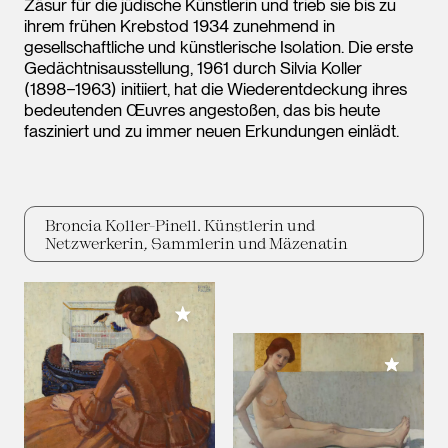
Zäsur für die jüdische Künstlerin und trieb sie bis zu
ihrem frühen Krebstod 1934 zunehmend in
gesellschaftliche und künstlerische Isolation. Die erste
Gedächtnisausstellung, 1961 durch Silvia Koller
(1898−1963) initiiert, hat die Wiederentdeckung ihres
bedeutenden Œuvres angestoßen, das bis heute
fasziniert und zu immer neuen Erkundungen einlädt.
Broncia Koller-Pinell. Künstlerin und
Netzwerkerin, Sammlerin und Mäzenatin
Meiner Sammlung hinzufügen
Meiner 