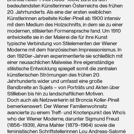
bedeutendsten Künstlerinnen Österreichs des frühen
20. Jahrhunderts. Als eine der ersten weiblichen
Künstlerinnen arbeitete Koller-Pinell ab 1900 intensiv
mit dem Medium des Holzschnitts, in dem sie zu einer
modernen, stilisierten Formensprache fand. Um 1910
entwickelte sie in der Malerei die für ihre Kunst
typische Verbindung von Stilelementen der Wiener
Moderne mit dem französischen Impressionismus. In
den 1920er-Jahren experimentierte sie schließlich mit
einer neusachlichen Malweise. Ihre eigenständige
stilistische Entwicklung spiegelt somit die zentralen
künstlerischen Strömungen des frühen 20.
Jahrhunderts wider und umfasst eine große
Bandbreite an Sujets – von Porträts und Akten über
Stillleben bis hin zu landschaftlichen Motiven.
Doch auch als Netzwerkerin ist Broncia Koller-Pinell
bemerkenswert: Der Wiener Familienwohnsitz
avancierte zu einem Treff- und Knotenpunkt des Who’s
who der Wiener Moderne, darunter Sigmund Freud
(1856−1939), Alma Mahler (1879−1964) sowie die
feministischen Schriftstellerinnen Lou Andreas-Salomé