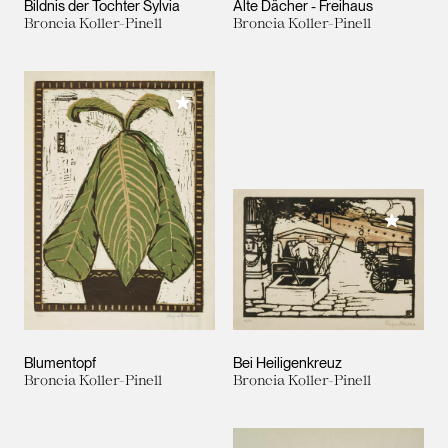
Bildnis der Tochter Sylvia
Alte Dächer - Freihaus
Broncia Koller-Pinell
Broncia Koller-Pinell
Meiner Sammlung hinzufügen
Meiner 
Blumentopf
Bei Heiligenkreuz
Broncia Koller-Pinell
Broncia Koller-Pinell