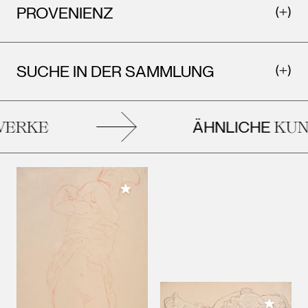
PROVENIENZ
SUCHE IN DER SAMMLUNG
ÄHNLICHE
ERKE
KUN
Meiner Sammlung hinzufügen
Meiner 