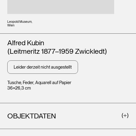
Leopold Museum,
Wien
Künstler*innen
Alfred Kubin
(Leitmeritz 1877–1959 Zwickledt)
Leider derzeit nicht ausgestellt
Tusche, Feder, Aquarell auf Papier
36×26,3 cm
OBJEKTDATEN