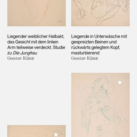
Liegender weiblicher Halbakt,
Liegende in Unterwäsche mit
das Gesicht mit dem linken
gespreizten Beinen und
Arm teilweise verdeckt. Studie
rückwärts gelegtem Kopf,
zu
Die Jungfrau
masturbierend
Gustav Klimt
Gustav Klimt
Meiner 
Meiner Sammlung hinzufügen