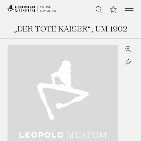
Open 
Meine Sammlu
ONLINE
Suche
SAMMLUNG
„DER TOTE KAISER“
, UM 1902
Zoom
Star