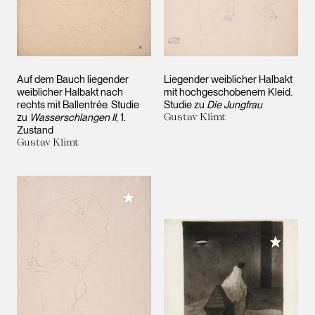
Auf dem Bauch liegender
Liegender weiblicher Halbakt
weiblicher Halbakt nach
mit hochgeschobenem Kleid.
rechts mit Ballentrée. Studie
Studie zu
Die Jungfrau
zu
Wasserschlangen II
, 1.
Gustav Klimt
Zustand
Gustav Klimt
Meiner Sammlung hinzufügen
Meiner 