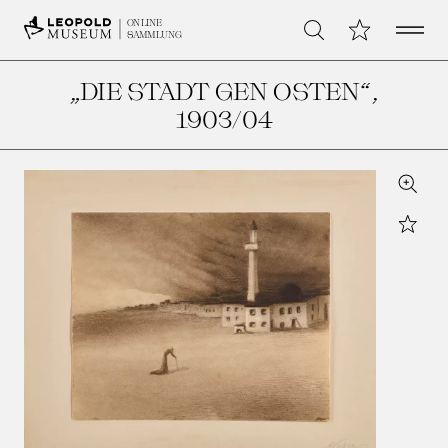
Open 
Meine Sammlu
ONLINE
Suche
SAMMLUNG
„DIE STADT GEN OSTEN“
,
1903/04
Zoom
Star