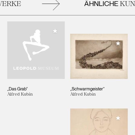
ÄHNLICHE
ERKE
KUN
Meiner Sammlung hinzufügen
Meiner 
„Das Grab“
„Schwarmgeister“
Alfred Kubin
Alfred Kubin
Meiner 