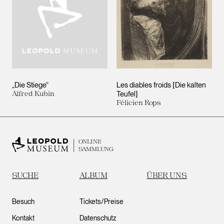
„Die Stiege“
Les diables froids [Die kalten
Alfred Kubin
Teufel]
Félicien Rops
ONLINE
SAMMLUNG
SUCHE
ALBUM
ÜBER UNS
Besuch
Tickets/Preise
Kontakt
Datenschutz