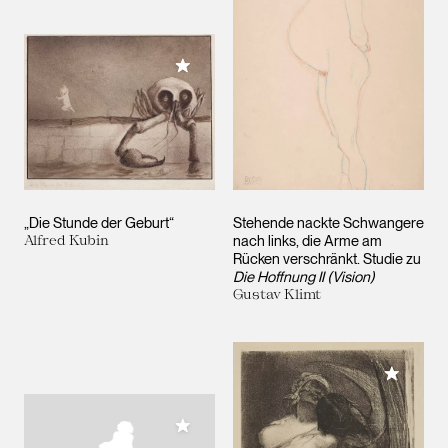
Meiner Sammlung hinzufügen
„Die Stunde der Geburt“
Stehende nackte Schwangere
Alfred Kubin
nach links, die Arme am
Rücken verschränkt. Studie zu
Die Hoffnung II (Vision)
Gustav Klimt
Meiner 
Meiner Sammlung hinzufügen