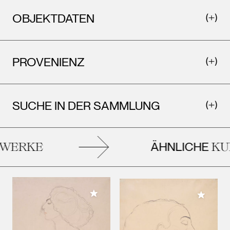
OBJEKTDATEN
PROVENIENZ
SUCHE IN DER SAMMLUNG
ÄHNLICHE
WERKE
KUN
Meiner Sammlung hinzufügen
Meiner 