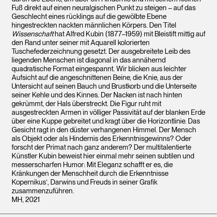
Fuß direkt auf einen neuralgischen Punkt zu steigen – auf das
Geschlecht eines rücklings auf die gewölbte Ebene
hingestreckten nackten männlichen Körpers. Den Titel
Wissenschaft
hat Alfred Kubin (1877–1959) mit Bleistift mittig auf
den Rand unter seiner mit Aquarell kolorierten
Tuschefederzeichnung gesetzt. Der ausgebreitete Leib des
liegenden Menschen ist diagonal in das annähernd
quadratische Format eingespannt. Wir blicken aus leichter
Aufsicht auf die angeschnittenen Beine, die Knie, aus der
Untersicht auf seinen Bauch und Brustkorb und die Unterseite
seiner Kehle und des Kinnes. Der Nacken ist nach hinten
gekrümmt, der Hals überstreckt. Die Figur ruht mit
ausgestreckten Armen in völliger Passivität auf der blanken Erde
über eine Kuppe gebreitet und kragt über die Horizontlinie. Das
Gesicht ragt in den düster verhangenen Himmel. Der Mensch
als Objekt oder als Hindernis des Erkenntnisgewinns? Oder
forscht der Primat nach ganz anderem? Der multitalentierte
Künstler Kubin beweist hier einmal mehr seinen subtilen und
messerscharfen Humor: Mit Eleganz schafft er es, die
Kränkungen der Menschheit durch die Erkenntnisse
Kopernikus’, Darwins und Freuds in seiner Grafik
zusammenzuführen.
MH, 2021