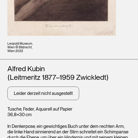
Leopold Museum,
Wien © Bildrecht,
Wien 2022
Künstler*innen
Alfred Kubin
(Leitmeritz 1877–1959 Zwickledt)
Leider derzeit nicht ausgestellt
Tusche, Feder, Aquarell auf Papier
36,8×30 cm
In Denkerpose, ein gewichtiges Buch unter dem rechten Arm,
die linke Hand sinnierend an der Stirn schreitet ein Schimpanse
durch die Ebene, um über ein Hindernis und mit seinem kleinen