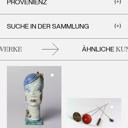
PROVENIENZ
SUCHE IN DER SAMMLUNG
ÄHNLICHE
ERKE
KUN
Meiner Sammlung hinzufügen
Meiner 