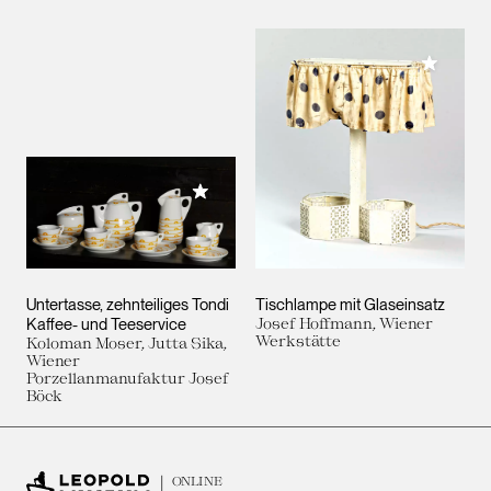
Meiner 
Meiner Sammlung hinzufügen
Untertasse, zehnteiliges Tondi
Tischlampe mit Glaseinsatz
Kaffee- und Teeservice
Josef Hoffmann, Wiener
Werkstätte
Koloman Moser, Jutta Sika,
Wiener
Porzellanmanufaktur Josef
Böck
ONLINE