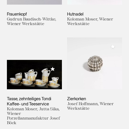
Frauenkopf
Hutnadel
Gudrun Baudisch-Wittke,
Koloman Moser, Wiener
Wiener Werkstätte
Werkstätte
Meiner 
Meiner Sammlung hinzufügen
Tasse, zehnteiliges Tondi
Zierkorken
Kaffee- und Teeservice
Josef Hoffmann, Wiener
Werkstätte
Koloman Moser, Jutta Sika,
Wiener
Porzellanmanufaktur Josef
Böck