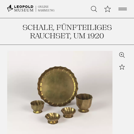
Open 
Meine Sammlu
ONLINE
Suche
SAMMLUNG
SCHALE, FÜNFTEILIGES
RAUCHSET
, UM 1920
Zoom
Star