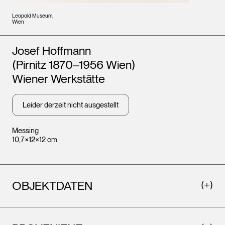
Leopold Museum,
Wien
Künstler*innen
Josef Hoffmann
(Pirnitz 1870–1956 Wien)
Wiener Werkstätte
Leider derzeit nicht ausgestellt
Messing
10,7×12×12 cm
OBJEKTDATEN