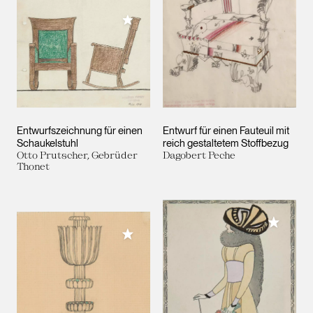
Meiner Sammlung hinzufügen
Entwurfszeichnung für einen
Entwurf für einen Fauteuil mit
Schaukelstuhl
reich gestaltetem Stoffbezug
Otto Prutscher, Gebrüder
Dagobert Peche
Thonet
Meiner 
Meiner Sammlung hinzufügen