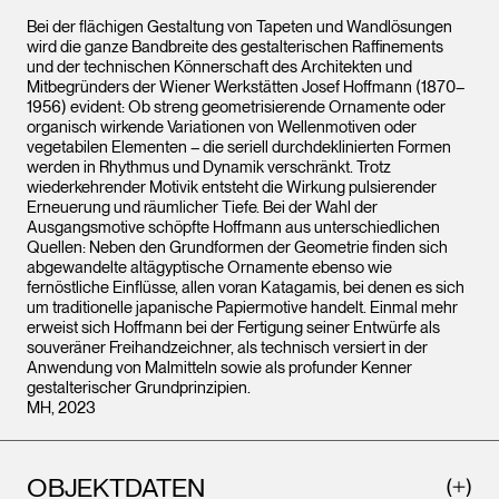
Bei der flächigen Gestaltung von Tapeten und Wandlösungen
wird die ganze Bandbreite des gestalterischen Raffinements
und der technischen Könnerschaft des Architekten und
Mitbegründers der Wiener Werkstätten Josef Hoffmann (1870–
1956) evident: Ob streng geometrisierende Ornamente oder
organisch wirkende Variationen von Wellenmotiven oder
vegetabilen Elementen – die seriell durchdeklinierten Formen
werden in Rhythmus und Dynamik verschränkt. Trotz
wiederkehrender Motivik entsteht die Wirkung pulsierender
Erneuerung und räumlicher Tiefe. Bei der Wahl der
Ausgangsmotive schöpfte Hoffmann aus unterschiedlichen
Quellen: Neben den Grundformen der Geometrie finden sich
abgewandelte altägyptische Ornamente ebenso wie
fernöstliche Einflüsse, allen voran Katagamis, bei denen es sich
um traditionelle japanische Papiermotive handelt. Einmal mehr
erweist sich Hoffmann bei der Fertigung seiner Entwürfe als
souveräner Freihandzeichner, als technisch versiert in der
Anwendung von Malmitteln sowie als profunder Kenner
gestalterischer Grundprinzipien.
MH, 2023
OBJEKTDATEN