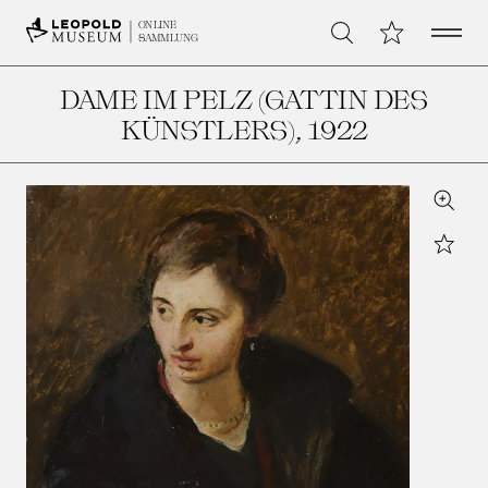
Open 
Meine Sammlu
ONLINE
Suche
SAMMLUNG
DAME IM PELZ (GATTIN DES
KÜNSTLERS)
, 1922
Zoom
Star