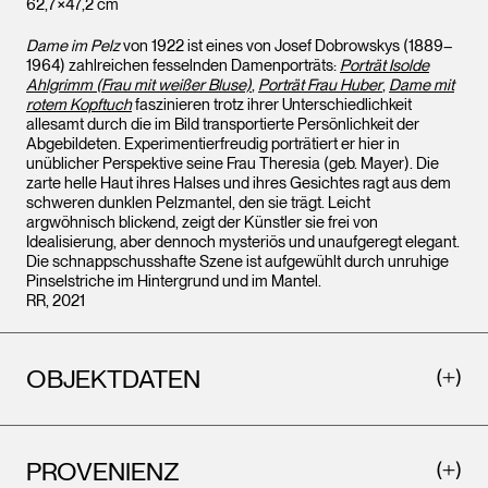
62,7×47,2 cm
Dame im Pelz
von 1922 ist eines von Josef Dobrowskys (1889–
1964) zahlreichen fesselnden Damenporträts:
Porträt Isolde
Ahlgrimm (Frau mit weißer Bluse)
,
Porträt Frau Huber
,
Dame mit
rotem Kopftuch
faszinieren trotz ihrer Unterschiedlichkeit
allesamt durch die im Bild transportierte Persönlichkeit der
Abgebildeten. Experimentierfreudig porträtiert er hier in
unüblicher Perspektive seine Frau Theresia (geb. Mayer). Die
zarte helle Haut ihres Halses und ihres Gesichtes ragt aus dem
schweren dunklen Pelzmantel, den sie trägt. Leicht
argwöhnisch blickend, zeigt der Künstler sie frei von
Idealisierung, aber dennoch mysteriös und unaufgeregt elegant.
Die schnappschusshafte Szene ist aufgewühlt durch unruhige
Pinselstriche im Hintergrund und im Mantel.
RR, 2021
OBJEKTDATEN
PROVENIENZ