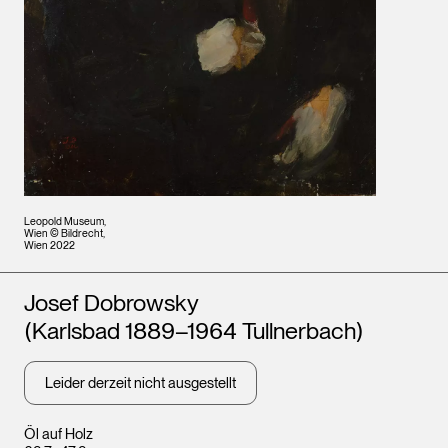
Leopold Museum,
Wien © Bildrecht,
Wien 2022
Künstler*innen
Josef Dobrowsky
(Karlsbad 1889–1964 Tullnerbach)
Leider derzeit nicht ausgestellt
Öl auf Holz