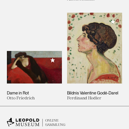
Meiner 
Meiner Sammlung hinzufügen
Dame in Rot
Bildnis Valentine Godé-Darel
Otto Friedrich
Ferdinand Hodler
ONLINE
SAMMLUNG