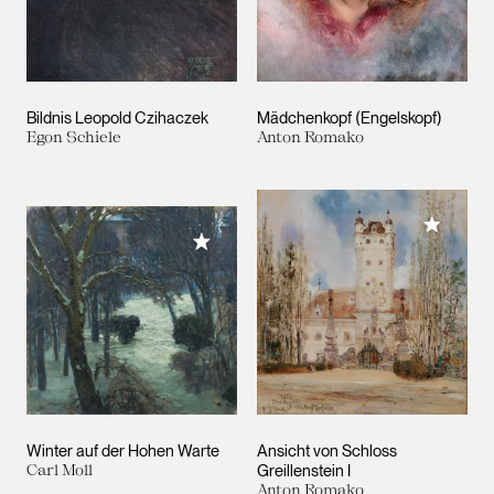
Bildnis Leopold Czihaczek
Mädchenkopf (Engelskopf)
Egon Schiele
Anton Romako
Meiner 
Meiner Sammlung hinzufügen
Winter auf der Hohen Warte
Ansicht von Schloss
Carl Moll
Greillenstein I
Anton Romako