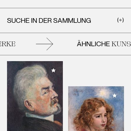
SUCHE IN DER SAMMLUNG
ÄHNLICHE
KE
KUNST
Meiner Sammlung hinzufügen
Meiner 