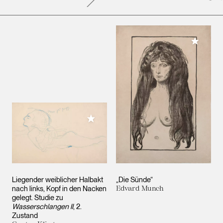
Meiner 
Meiner Sammlung hinzufügen
Liegender weiblicher Halbakt
„Die Sünde“
nach links, Kopf in den Nacken
Edvard Munch
gelegt. Studie zu
Wasserschlangen II
, 2.
Zustand