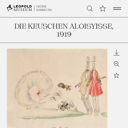
Open 
Meine Sammlu
ONLINE
Suche
SAMMLUNG
DIE KEUSCHEN ALOISYISSE
,
1919
Downl
Zoom
Star