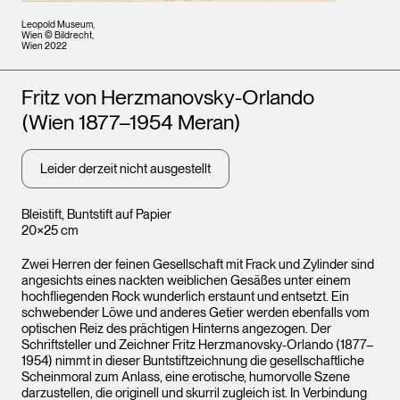
Leopold Museum,
Wien © Bildrecht,
Wien 2022
Künstler*innen
Fritz von Herzmanovsky-Orlando
(Wien 1877–1954 Meran)
Leider derzeit nicht ausgestellt
Bleistift, Buntstift auf Papier
20×25 cm
Zwei Herren der feinen Gesellschaft mit Frack und Zylinder sind
angesichts eines nackten weiblichen Gesäßes unter einem
hochfliegenden Rock wunderlich erstaunt und entsetzt. Ein
schwebender Löwe und anderes Getier werden ebenfalls vom
optischen Reiz des prächtigen Hinterns angezogen. Der
Schriftsteller und Zeichner Fritz Herzmanovsky-Orlando (1877–
1954) nimmt in dieser Buntstiftzeichnung die gesellschaftliche
Scheinmoral zum Anlass, eine erotische, humorvolle Szene
darzustellen, die originell und skurril zugleich ist. In Verbindung