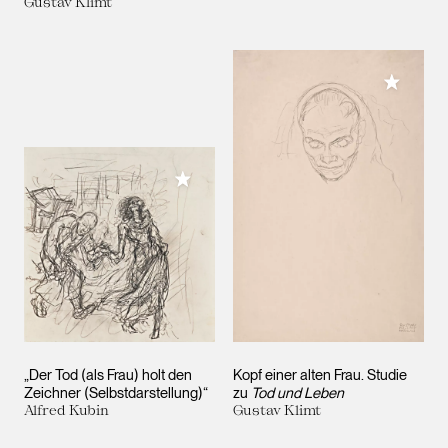
Gustav Klimt
Meiner 
Meiner Sammlung hinzufügen
„Der Tod (als Frau) holt den
Kopf einer alten Frau. Studie
Zeichner (Selbstdarstellung)“
zu
Tod und Leben
Alfred Kubin
Gustav Klimt