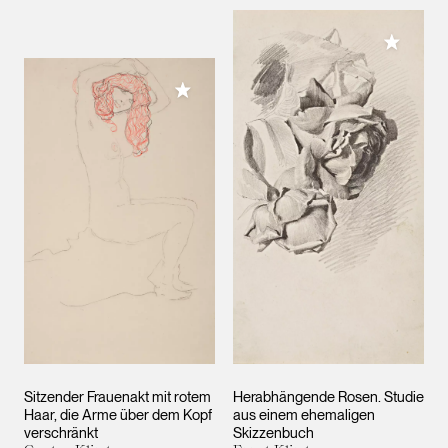
Meiner 
Meiner Sammlung hinzufügen
Sitzender Frauenakt mit rotem
Herabhängende Rosen. Studie
Haar, die Arme über dem Kopf
aus einem ehemaligen
verschränkt
Skizzenbuch