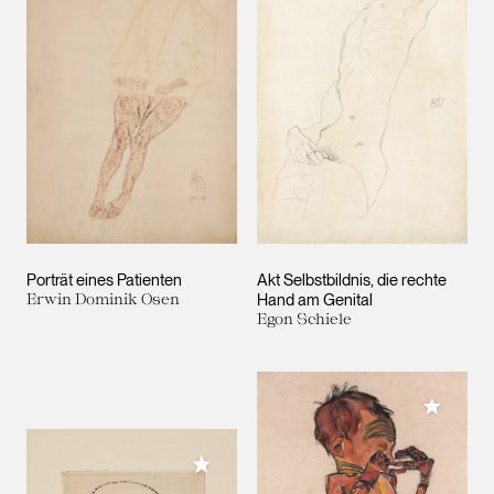
Porträt eines Patienten
Akt Selbstbildnis, die rechte
Erwin Dominik Osen
Hand am Genital
Egon Schiele
Meiner 
Meiner Sammlung hinzufügen