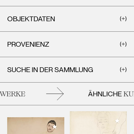
OBJEKTDATEN
PROVENIENZ
SUCHE IN DER SAMMLUNG
ÄHNLICHE
ERKE
KUN
Meiner 
Meiner Sammlung hinzufügen