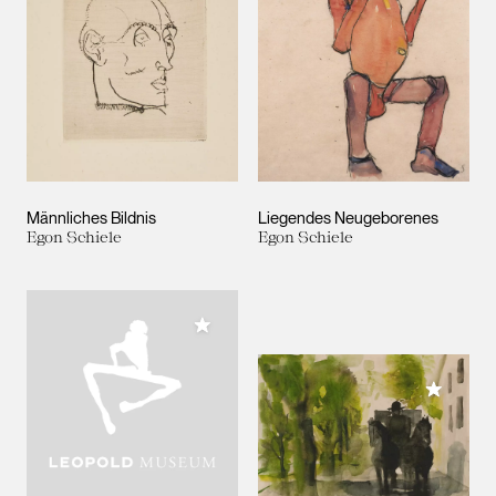
Männliches Bildnis
Liegendes Neugeborenes
Egon Schiele
Egon Schiele
Meiner Sammlung hinzufügen
Meiner 