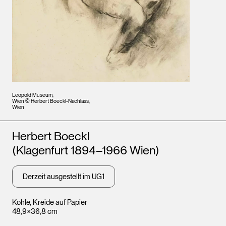
Leopold Museum,
Wien © Herbert Boeckl-Nachlass,
Wien
Künstler*innen
Herbert Boeckl
(Klagenfurt 1894–1966 Wien)
Derzeit ausgestellt im UG1
Kohle, Kreide auf Papier
48,9×36,8 cm