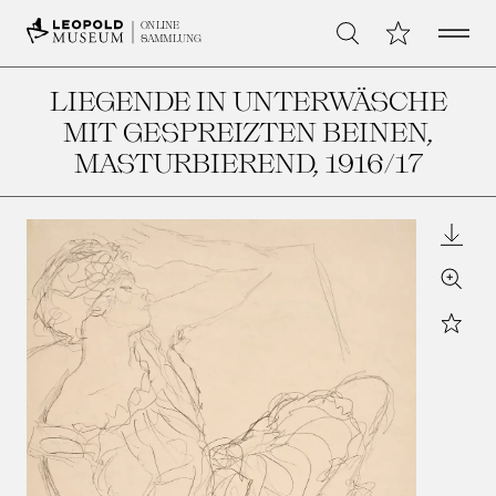
Open 
Meine Sammlu
ONLINE
Suche
SAMMLUNG
LIEGENDE IN UNTERWÄSCHE
MIT GESPREIZTEN BEINEN,
MASTURBIEREND
, 1916/17
Downl
Zoom
Star