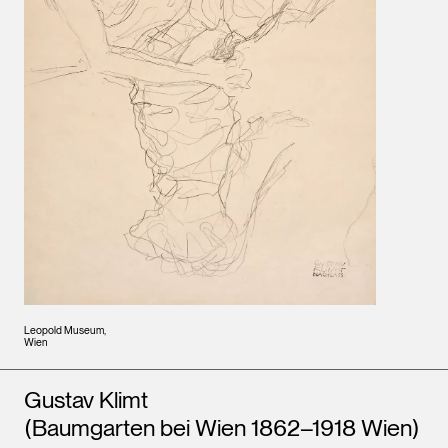
Leopold Museum,
Wien
Künstler*innen
Gustav Klimt
(Baumgarten bei Wien 1862–1918 Wien)