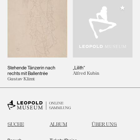
Meiner 
Stehende Tänzerin nach
„Lilith“
rechts mit Ballentrée
Alfred Kubin
Gustav Klimt
ONLINE
SAMMLUNG
SUCHE
ALBUM
ÜBER UNS