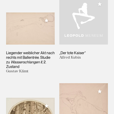
Meiner 
Meiner Sammlung hinzufügen
Liegender weiblicher Akt nach
„Der tote Kaiser“
rechts mit Ballentrée. Studie
Alfred Kubin
zu
Wasserschlangen II
, 2.
Zustand
Gustav Klimt
Meiner 
Meiner Sammlung hinzufügen