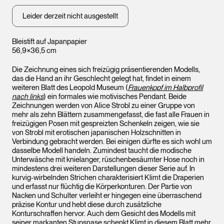
Leider derzeit nicht ausgestellt
Bleistift auf Japanpapier
56,9×36,5 cm
Die Zeichnung eines sich freizügig präsentierenden Modells,
das die Hand an ihr Geschlecht gelegt hat, findet in einem
weiteren Blatt des Leopold Museum (
Frauenkopf im Halbprofil
nach links
) ein formales wie motivisches Pendant. Beide
Zeichnungen werden von Alice Strobl zu einer Gruppe von
mehr als zehn Blättern zusammengefasst, die fast alle Frauen in
freizügigen Posen mit gespreizten Schenkeln zeigen, wie sie
von Strobl mit erotischen japanischen Holzschnitten in
Verbindung gebracht werden. Bei einigen dürfte es sich wohl um
dasselbe Modell handeln. Zumindest taucht die modische
Unterwäsche mit knielanger, rüschenbesäumter Hose noch in
mindestens drei weiteren Darstellungen dieser Serie auf. In
kurvig-wirbelnden Strichen charakterisiert Klimt die Draperien
und erfasst nur flüchtig die Körperkonturen. Der Partie von
Nacken und Schulter verleiht er hingegen eine überraschend
präzise Kontur und hebt diese durch zusätzliche
Konturschraffen hervor. Auch dem Gesicht des Modells mit
seiner markanten Stupsnase schenkt Klimt in diesem Blatt mehr