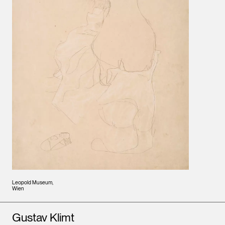
Leopold Museum,
Wien
Künstler*innen
Gustav Klimt