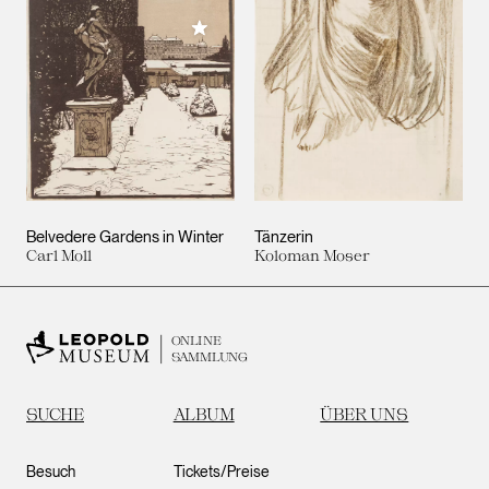
Meiner Sammlung hinzufügen
Belvedere Gardens in Winter
Tänzerin
Carl Moll
Koloman Moser
ONLINE
SAMMLUNG
SUCHE
ALBUM
ÜBER UNS
Besuch
Tickets/Preise