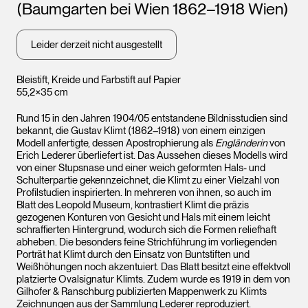
(Baumgarten bei Wien 1862–1918 Wien)
Leider derzeit nicht ausgestellt
Bleistift, Kreide und Farbstift auf Papier
55,2×35 cm
Rund 15 in den Jahren 1904/05 entstandene Bildnisstudien sind
bekannt, die Gustav Klimt (1862–1918) von einem einzigen
Modell anfertigte, dessen Apostrophierung als
Engländerin
von
Erich Lederer überliefert ist. Das Aussehen dieses Modells wird
von einer Stupsnase und einer weich geformten Hals- und
Schulterpartie gekennzeichnet, die Klimt zu einer Vielzahl von
Profilstudien inspirierten. In mehreren von ihnen, so auch im
Blatt des Leopold Museum, kontrastiert Klimt die präzis
gezogenen Konturen von Gesicht und Hals mit einem leicht
schraffierten Hintergrund, wodurch sich die Formen reliefhaft
abheben. Die besonders feine Strichführung im vorliegenden
Porträt hat Klimt durch den Einsatz von Buntstiften und
Weißhöhungen noch akzentuiert. Das Blatt besitzt eine effektvoll
platzierte Ovalsignatur Klimts. Zudem wurde es 1919 in dem von
Gilhofer & Ranschburg publizierten Mappenwerk zu Klimts
Zeichnungen aus der Sammlung Lederer reproduziert.