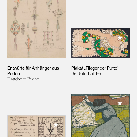
Meiner 
Entwürfe für Anhänger aus
Plakat „Fliegender Putto“
Perlen
Bertold Löffler
Dagobert Peche
Meiner 
Meiner Sammlung hinzufügen