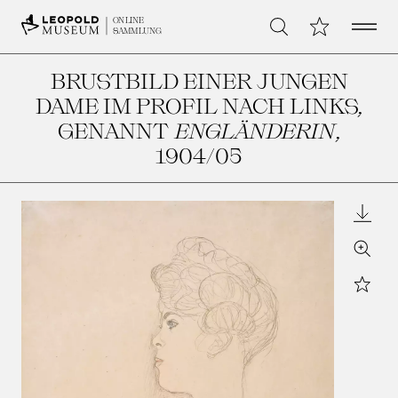
Open 
Meine Sammlu
ONLINE
Suche
SAMMLUNG
BRUSTBILD EINER JUNGEN
DAME IM PROFIL NACH LINKS,
GENANNT
ENGLÄNDERIN
,
1904/05
Downl
Zoom
Star