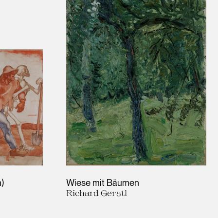
n)
Wiese mit Bäumen
Richard Gerstl