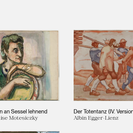
ün an Sessel lehnend
Der Totentanz (IV. Versio
ise Motesiczky
Albin Egger-Lienz