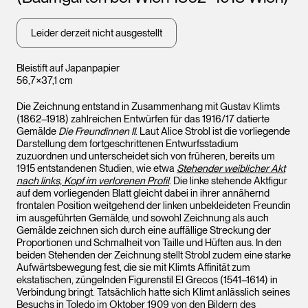
Leider derzeit nicht ausgestellt
Bleistift auf Japanpapier
56,7×37,1 cm
Die Zeichnung entstand in Zusammenhang mit Gustav Klimts
(1862–1918) zahlreichen Entwürfen für das 1916/17 datierte
Gemälde
Die Freundinnen II
. Laut Alice Strobl ist die vorliegende
Darstellung dem fortgeschrittenen Entwurfsstadium
zuzuordnen und unterscheidet sich von früheren, bereits um
1915 entstandenen Studien, wie etwa
Stehender weiblicher Akt
nach links, Kopf im verlorenen Profil
. Die linke stehende Aktfigur
auf dem vorliegenden Blatt gleicht dabei in ihrer annähernd
frontalen Position weitgehend der linken unbekleideten Freundin
im ausgeführten Gemälde, und sowohl Zeichnung als auch
Gemälde zeichnen sich durch eine auffällige Streckung der
Proportionen und Schmalheit von Taille und Hüften aus. In den
beiden Stehenden der Zeichnung stellt Strobl zudem eine starke
Aufwärtsbewegung fest, die sie mit Klimts Affinität zum
ekstatischen, züngelnden Figurenstil El Grecos (1541–1614) in
Verbindung bringt. Tatsächlich hatte sich Klimt anlässlich seines
Besuchs in Toledo im Oktober 1909 von den Bildern des