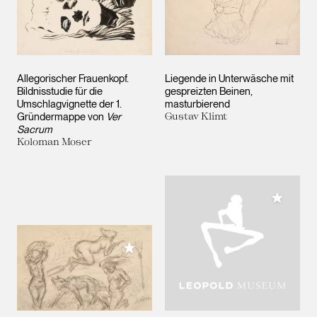
Allegorischer Frauenkopf.
Liegende in Unterwäsche mit
Bildnisstudie für die
gespreizten Beinen,
Umschlagvignette der 1.
masturbierend
Gründermappe von
Ver
Gustav Klimt
Sacrum
Koloman Moser
Meiner 
Meiner Sammlung hinzufügen