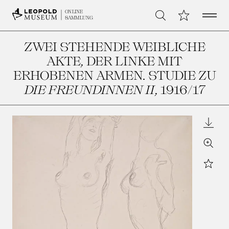
Open 
Meine Sammlu
ONLINE
Suche
SAMMLUNG
ZWEI STEHENDE WEIBLICHE
AKTE, DER LINKE MIT
ERHOBENEN ARMEN. STUDIE ZU
DIE FREUNDINNEN II
, 1916/17
Downl
Zoom
Star