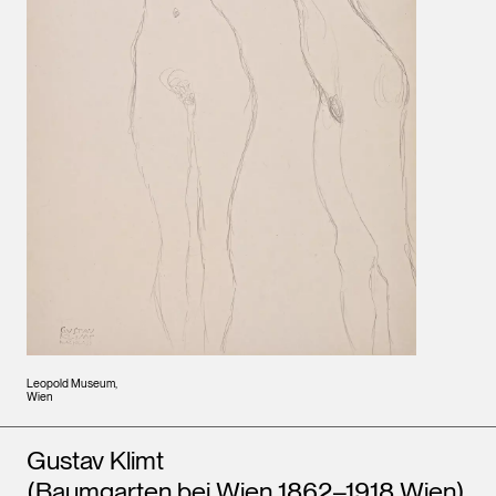
Leopold Museum,
Wien
Künstler*innen
Gustav Klimt
(Baumgarten bei Wien 1862–1918 Wien)