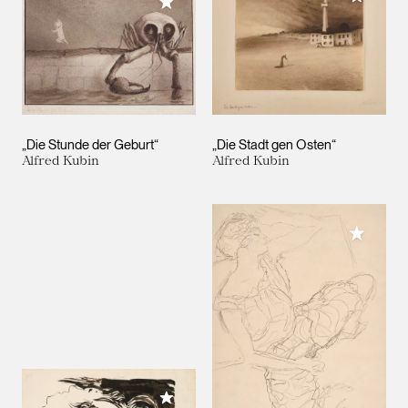
Meiner Sammlung hinzufügen
„Die Stunde der Geburt“
„Die Stadt gen Osten“
Alfred Kubin
Alfred Kubin
Meiner 
Meiner Sammlung hinzufügen