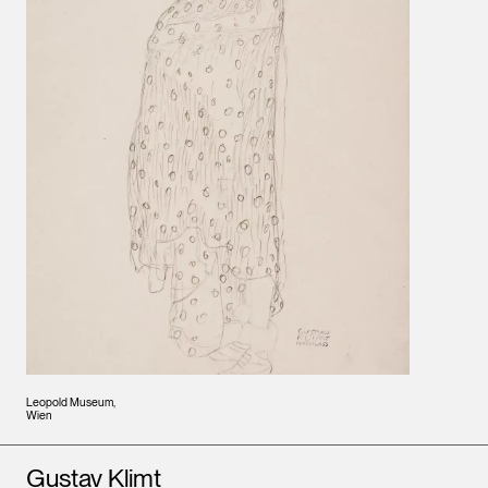
Leopold Museum,
Wien
Künstler*innen
Gustav Klimt