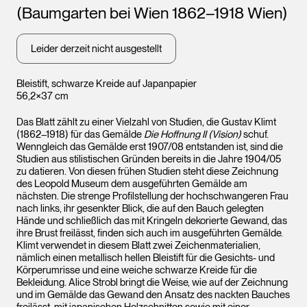
(Baumgarten bei Wien 1862–1918 Wien)
Leider derzeit nicht ausgestellt
Bleistift, schwarze Kreide auf Japanpapier
56,2×37 cm
Das Blatt zählt zu einer Vielzahl von Studien, die Gustav Klimt
(1862–1918) für das Gemälde
Die Hoffnung II (Vision)
schuf.
Wenngleich das Gemälde erst 1907/08 entstanden ist, sind die
Studien aus stilistischen Gründen bereits in die Jahre 1904/05
zu datieren. Von diesen frühen Studien steht diese Zeichnung
des Leopold Museum dem ausgeführten Gemälde am
nächsten. Die strenge Profilstellung der hochschwangeren Frau
nach links, ihr gesenkter Blick, die auf den Bauch gelegten
Hände und schließlich das mit Kringeln dekorierte Gewand, das
ihre Brust freilässt, finden sich auch im ausgeführten Gemälde.
Klimt verwendet in diesem Blatt zwei Zeichenmaterialien,
nämlich einen metallisch hellen Bleistift für die Gesichts- und
Körperumrisse und eine weiche schwarze Kreide für die
Bekleidung. Alice Strobl bringt die Weise, wie auf der Zeichnung
und im Gemälde das Gewand den Ansatz des nackten Bauches