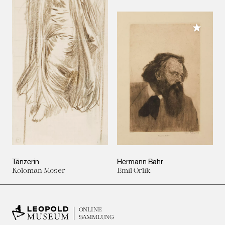
Meiner 
Tänzerin
Hermann Bahr
Koloman Moser
Emil Orlik
ONLINE
SAMMLUNG