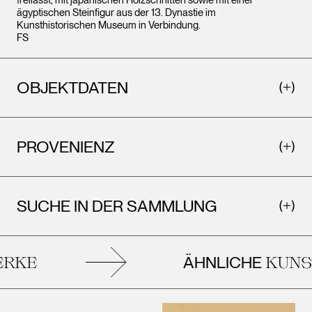
freilässt, mit japanischen Holzschnitten sowie mit einer
ägyptischen Steinfigur aus der 13. Dynastie im
Kunsthistorischen Museum in Verbindung.
FS
OBJEKTDATEN
PROVENIENZ
SUCHE IN DER SAMMLUNG
ÄHNLICHE
KE
KUNST