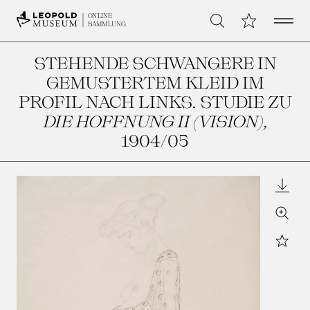
Open 
Meine Sammlu
ONLINE
Suche
SAMMLUNG
STEHENDE SCHWANGERE IN
GEMUSTERTEM KLEID IM
PROFIL NACH LINKS. STUDIE ZU
DIE HOFFNUNG II (VISION)
,
1904/05
Downl
Zoom
Star