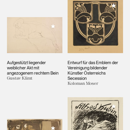
Meiner 
Meiner Sammlung hinzufügen
Aufgestützt liegender
Entwurf für das Emblem der
weiblicher Akt mit
Vereinigung bildender
angezogenem rechtem Bein
Künstler Österreichs
Gustav Klimt
Secession
Koloman Moser
Meiner 
Meiner Sammlung hinzufügen