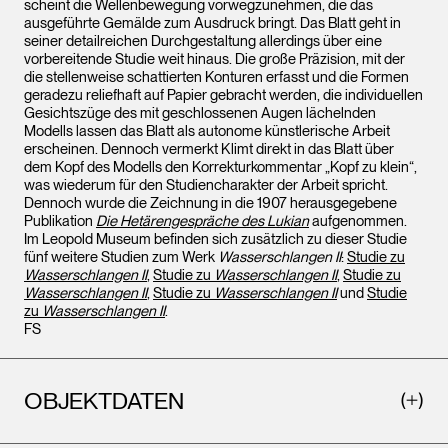
scheint die Wellenbewegung vorwegzunehmen, die das
ausgeführte Gemälde zum Ausdruck bringt. Das Blatt geht in
seiner detailreichen Durchgestaltung allerdings über eine
vorbereitende Studie weit hinaus. Die große Präzision, mit der
die stellenweise schattierten Konturen erfasst und die Formen
geradezu reliefhaft auf Papier gebracht werden, die individuellen
Gesichtszüge des mit geschlossenen Augen lächelnden
Modells lassen das Blatt als autonome künstlerische Arbeit
erscheinen. Dennoch vermerkt Klimt direkt in das Blatt über
dem Kopf des Modells den Korrekturkommentar „Kopf zu klein“,
was wiederum für den Studiencharakter der Arbeit spricht.
Dennoch wurde die Zeichnung in die 1907 herausgegebene
Publikation
Die Hetärengespräche des Lukian
aufgenommen.
Im Leopold Museum befinden sich zusätzlich zu dieser Studie
fünf weitere Studien zum Werk
Wasserschlangen II
:
Studie zu
Wasserschlangen II
,
Studie zu
Wasserschlangen II
,
Studie zu
Wasserschlangen II
,
Studie zu
Wasserschlangen II
und
Studie
zu
Wasserschlangen II
.
FS
OBJEKTDATEN