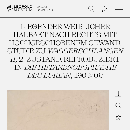
Open 
Meine Sammlu
ONLINE
Suche
SAMMLUNG
LIEGENDER WEIBLICHER
HALBAKT NACH RECHTS MIT
HOCHGESCHOBENEM GEWAND.
STUDIE ZU
WASSERSCHLANGEN
II
, 2. ZUSTAND. REPRODUZIERT
IN
DIE HETÄRENGESPRÄCHE
DES LUKIAN
, 1905/06
Downl
Zoom
Star