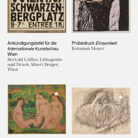
Ankündigungstafel für die
Probedruck
Einsamkeit
Internationale Kunstschau
,
Koloman Moser
Wien
Bertold Löffler, Lithografie
und Druck Albert Berger,
Wien
Meiner Sammlung hinzufügen
Meiner 