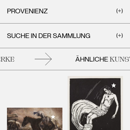
PROVENIENZ
SUCHE IN DER SAMMLUNG
ÄHNLICHE
KE
KUNST
Meiner 
Meiner Sammlung hinzufügen