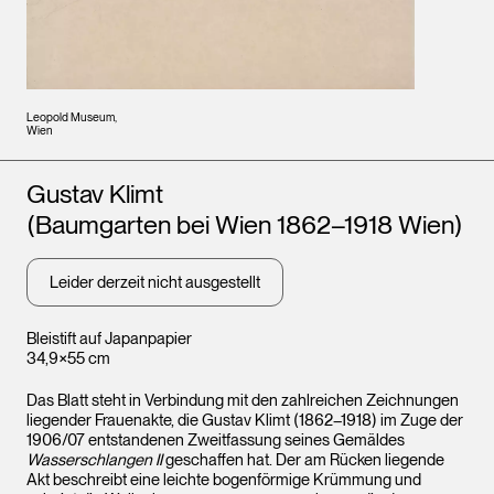
Leopold Museum,
Wien
Künstler*innen
Gustav Klimt
(Baumgarten bei Wien 1862–1918 Wien)
Leider derzeit nicht ausgestellt
Bleistift auf Japanpapier
34,9×55 cm
Das Blatt steht in Verbindung mit den zahlreichen Zeichnungen
liegender Frauenakte, die Gustav Klimt (1862–1918) im Zuge der
1906/07 entstandenen Zweitfassung seines Gemäldes
Wasserschlangen II
geschaffen hat. Der am Rücken liegende
Akt beschreibt eine leichte bogenförmige Krümmung und