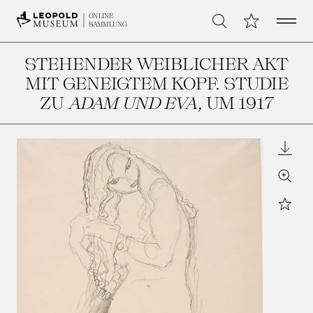
Open 
Meine Sammlu
ONLINE
Suche
SAMMLUNG
STEHENDER WEIBLICHER AKT
MIT GENEIGTEM KOPF. STUDIE
ZU
ADAM UND EVA
, UM 1917
Downl
Zoom
Star