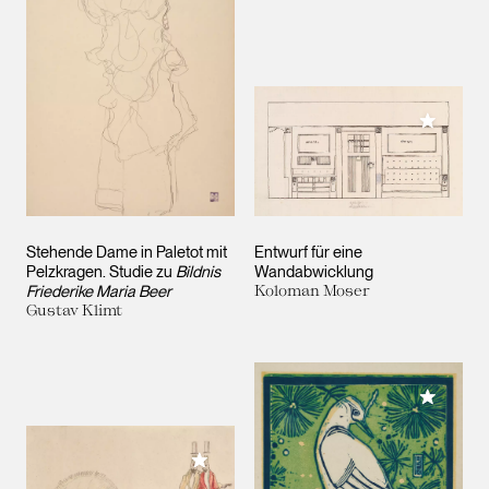
Meiner 
Stehende Dame in Paletot mit
Entwurf für eine
Pelzkragen. Studie zu
Bildnis
Wandabwicklung
Friederike Maria Beer
Koloman Moser
Gustav Klimt
Meiner 
Meiner Sammlung hinzufügen