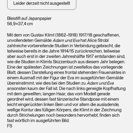
Leider derzeit nicht ausgestellt
Bleistift auf Japanpapier
56,9×37,4 cm
Mit dem von Gustav Klimt (1862–1918) 1917/18 geschaffenen,
unvollendeten Gemälde
Adam und Eva
hat Alice Strobl
zahlreiche vorbereitende Studien in Verbindung gebracht, die
teilweise bereits in die Jahre 1914/15 zurückreichen, teilweise
aber auch erst in der zweiten Jahreshälfte 1917 entstanden sind,
wie die Studien in Klimts Skizzenbuch aus diesem Jahr belegen.
Eine der spätesten Zeichnungen ist zweifellos das vorliegende
Blatt, dessen Darstellung eines frontal stehenden Frauenaktes in
einem Ausmaß mit der Figur der Eva im ausgeführten Gemälde
übereinstimmt, wie dies bei den Studien zu
Adam und Eva
ansonsten kaum der Fall ist. Die nach links geneigte Kopfhaltung
mit dem gewellten, langen Haar, das vom Modell gerade
geordnet wird, dessen fast tänzerische Standpose mit einem
leicht eingerückten linken Bein und vor allem die ausladende,
wellige Kontur des fülligen Körpers, die Klimt in der Zeichnung
durch Strichelungen noch besonders hervorhebt, finden sich
fast wörtlich im ausgeführten Bild.
FS