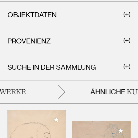
OBJEKTDATEN
PROVENIENZ
SUCHE IN DER SAMMLUNG
ÄHNLICHE
ERKE
KUN
Meiner Sammlung hinzufügen
Meiner 