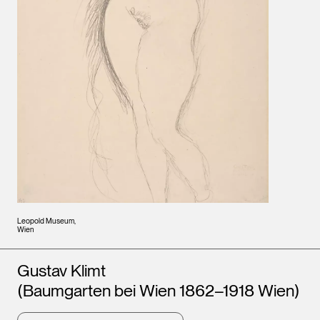
Leopold Museum,
Wien
Künstler*innen
Gustav Klimt
(Baumgarten bei Wien 1862–1918 Wien)