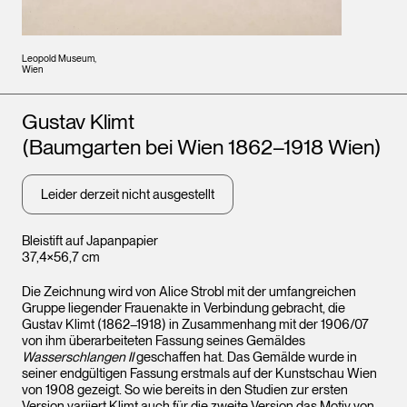
Leopold Museum,
Wien
Künstler*innen
Gustav Klimt
(Baumgarten bei Wien 1862–1918 Wien)
Leider derzeit nicht ausgestellt
Bleistift auf Japanpapier
37,4×56,7 cm
Die Zeichnung wird von Alice Strobl mit der umfangreichen
Gruppe liegender Frauenakte in Verbindung gebracht, die
Gustav Klimt (1862–1918) in Zusammenhang mit der 1906/07
von ihm überarbeiteten Fassung seines Gemäldes
Wasserschlangen II
geschaffen hat. Das Gemälde wurde in
seiner endgültigen Fassung erstmals auf der Kunstschau Wien
von 1908 gezeigt. So wie bereits in den Studien zur ersten
Version variiert Klimt auch für die zweite Version das Motiv von