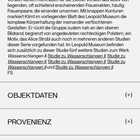
liegenden, oft schlafend erscheinenden Frauenakten, häufig
Frauenpaare, die einander umarmen. Mit knappen Konturen
markiert Klimt im vorliegenden Blatt des Leopold Museum die
komplexe Körperhaltung der ineinander verflochtenen
Gestalten. Er rückt die Gruppe zudem nah an den oberen
Bildrand, begrenzt von angedeuteten rechteckigen Polstern, ein
Motiv, das Alice Strobl auch noch in mehreren anderen Studien
dieser Serie vorgefunden hat. Im Leopold Museum befinden
sich zusätzlich zu dieser Studie fünf weitere Studien zum Werk
Wasserschlangen II
:
Studie zu
Wasserschlangen II
,
Studie zu
Wasserschlangen II
,
Studie zu
Wasserschlangen II
,
Studie zu
Wasserschlangen II
und
Studie zu
Wasserschlangen II
.
FS
OBJEKTDATEN
PROVENIENZ