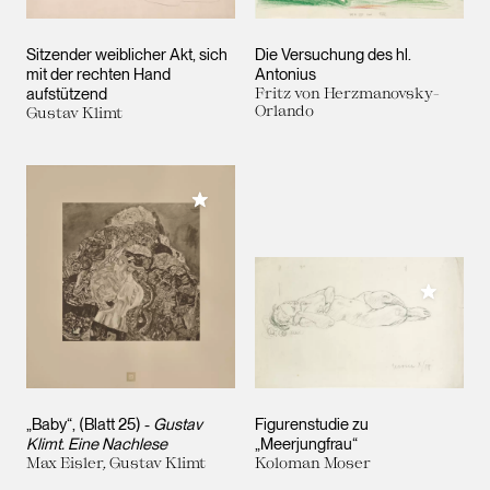
Sitzender weiblicher Akt, sich
Die Versuchung des hl.
mit der rechten Hand
Antonius
aufstützend
Fritz von Herzmanovsky-
Orlando
Gustav Klimt
Meiner Sammlung hinzufügen
Meiner 
„Baby“, (Blatt 25) -
Gustav
Figurenstudie zu
Klimt. Eine Nachlese
„Meerjungfrau“
Max Eisler, Gustav Klimt
Koloman Moser