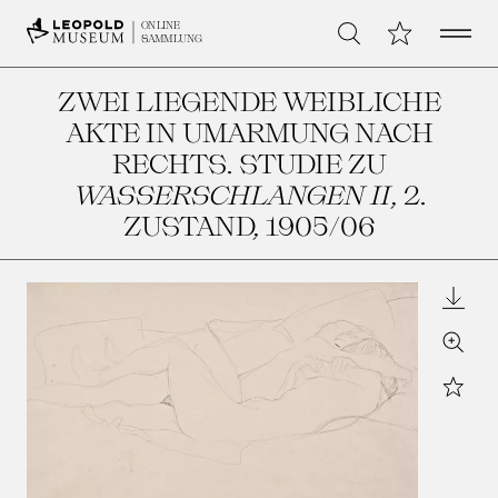
Open 
Meine Sammlu
ONLINE
Suche
SAMMLUNG
ZWEI LIEGENDE WEIBLICHE
AKTE IN UMARMUNG NACH
RECHTS. STUDIE ZU
WASSERSCHLANGEN II
, 2.
ZUSTAND
, 1905/06
Downl
Zoom
Star