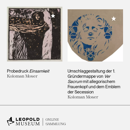
Meiner Sammlung hinzufügen
Meiner 
Probedruck
Einsamkeit
Umschlaggestaltung der 1.
Koloman Moser
Gründermappe von
Ver
Sacrum
mit allegorischem
Frauenkopf und dem Emblem
der Secession
Koloman Moser
ONLINE
SAMMLUNG