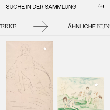
SUCHE IN DER SAMMLUNG
ÄHNLICHE
ERKE
KUNS
Meiner Sammlung hinzufügen
Meiner 