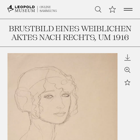
Open 
Meine Sammlu
ONLINE
Suche
SAMMLUNG
BRUSTBILD EINES WEIBLICHEN
AKTES NACH RECHTS
, UM 1916
Downl
Zoom
Star