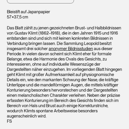
Bleistift auf Japanpapier
57×37,5 cm
Das Blatt zählt zu jenen gezeichneten Brust- und Halbbildnissen
von Gustav Klimt (1862–1918), die in den Jahren 1915 und 1916
entstanden sind und sich mit keinen konkreten Bildnissen in
Verbindung bringen lassen. Die Sammlung Leopold besitzt
insgesamt drei solcher
anonymer Bildnisstudien
aus dieser
Periode. In vielen davon scheint sich Klimt eher für formale
Belange, etwa die Harmonie des Ovals des Gesichts, zu
interessieren, ohne auf individuelle Wesenszüge der
Dargestellten näher einzugehen. Im vorliegenden Blatt hingegen
geht Klimt mit großer Aufmerksamkeit auf physiognomische
Details ein, wie den markanten Schwung der Nase, die kräftige
Unterlippe und die mandelförmigen Augen, die mittels kräftiger
Konturierung besonders hervorstechen und der Dargestellten
einen melancholischen Charakter verleihen. Neben der präzise
erfassten Konturierung im Bereich des Gesichts finden sich im
Bereich von Hals und Brust auch einige Korrekturstriche,
wodurch Klimts spontane Arbeitsweise besonders
augenscheinlich wird.
FS