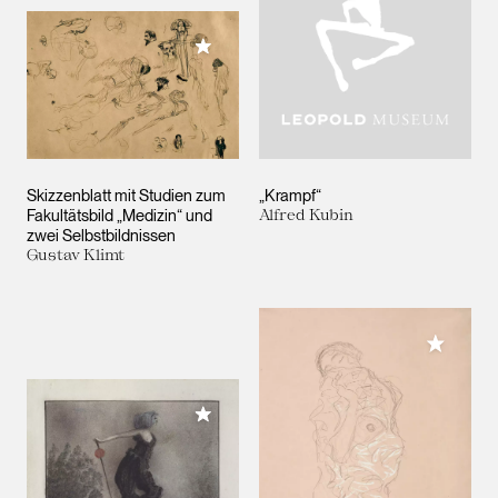
Meiner Sammlung hinzufügen
Skizzenblatt mit Studien zum
„Krampf“
Fakultätsbild „Medizin“ und
Alfred Kubin
zwei Selbstbildnissen
Gustav Klimt
Meiner 
Meiner Sammlung hinzufügen