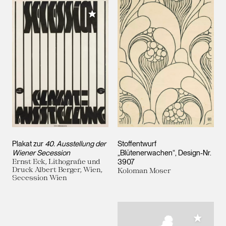
Meiner Sammlung hinzufügen
Plakat zur
40. Ausstellung der
Stoffentwurf
Wiener Secession
„Blütenerwachen“, Design-Nr.
Ernst Eck, Lithografie und
3907
Druck Albert Berger, Wien,
Koloman Moser
Secession Wien
Meiner 