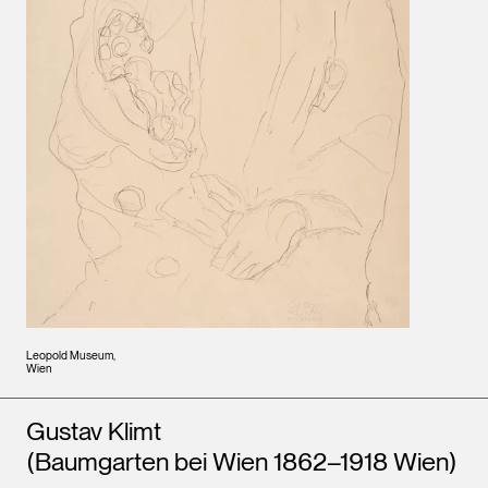
Leopold Museum,
Wien
Künstler*innen
Gustav Klimt
(Baumgarten bei Wien 1862–1918 Wien)