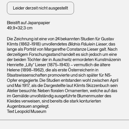
Leider derzeit nicht ausgestellt
Bleistift auf Japanpapier
49,9×32,3 cm
Die Zeichnung ist eine von 24 bekannten Studien für Gustav
Klimts (1862–1918) unvollendetes
Bildnis Fräulein Lieser
, das
lange als Porträt von Margarethe Constanze Lieser galt. Nach
derzeitigem Forschungsstand handelt es sich jedoch um eine
der beiden Töchter der in Auschwitz ermordeten Kunstmäzenin
Henriette „Lilly“ Lieser (1875–1943) – vermutlich die ältere
Helene (1898–1962), die als erste Österreicherin in
Staatswissenschaften promovierte und sich später für NS-
Opfer engagierte. Die Studien entstanden wohl zwischen April
und Mai 1917, als die Dargestellte laut Klimts Skizzenbuch sein
Atelier besuchte. Neben floralen Ornamenten, welche auf das
im Gemälde unvollständig ausgeführte Blumenmuster des
Kleides verweisen, sind bereits die stark konturierten
Augenbrauen angelegt.
Text Leopold Museum