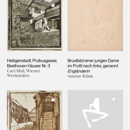
Meiner Sammlung hinzufügen
Heiligenstadt, Probusgasse,
Brustbild einer jungen Dame
Beethoven Häuser Nr. 3
im Profil nach links, genannt
Carl Moll, Wiener
Engländerin
Werkstätte
Gustav Klimt
Meiner 
Meiner Sammlung hinzufügen