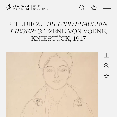
Open 
Meine Sammlu
ONLINE
Suche
SAMMLUNG
STUDIE ZU
BILDNIS FRÄULEIN
LIESER
: SITZEND VON VORNE,
KNIESTÜCK
, 1917
Downl
Zoom
Star