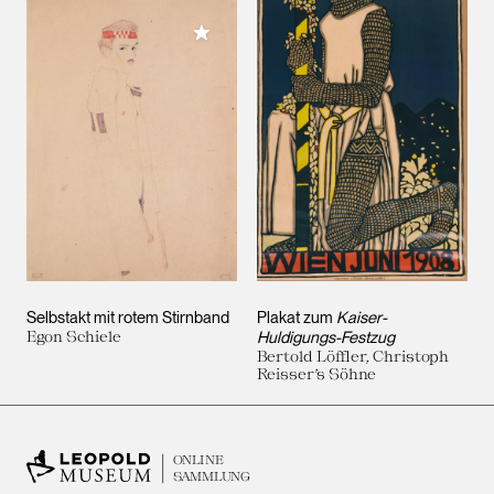
Meiner Sammlung hinzufügen
Selbstakt mit rotem Stirnband
Plakat zum
Kaiser-
Egon Schiele
Huldigungs-Festzug
Bertold Löffler, Christoph
Reisser’s Söhne
ONLINE
SAMMLUNG