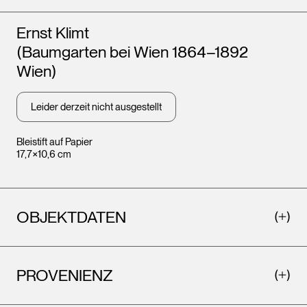
Künstler*innen
Ernst Klimt
(Baumgarten bei Wien 1864–1892
Wien)
Leider derzeit nicht ausgestellt
Bleistift auf Papier
17,7×10,6 cm
OBJEKTDATEN
PROVENIENZ