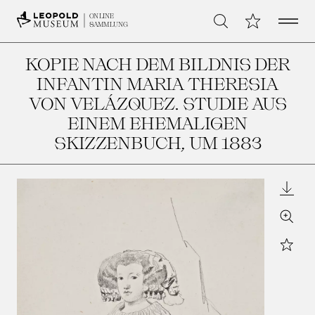
Open 
Meine Sammlu
ONLINE
Suche
SAMMLUNG
KOPIE NACH DEM BILDNIS DER
INFANTIN MARIA THERESIA
VON VELÁZQUEZ. STUDIE AUS
EINEM EHEMALIGEN
SKIZZENBUCH
, UM 1883
Downl
Zoom
Star