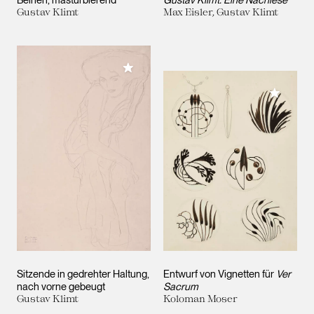
Beinen, masturbierend
Gustav Klimt. Eine Nachlese
Gustav Klimt
Max Eisler, Gustav Klimt
Meiner Sammlung hinzufügen
Meiner 
Sitzende in gedrehter Haltung,
Entwurf von Vignetten für
Ver
nach vorne gebeugt
Sacrum
Gustav Klimt
Koloman Moser