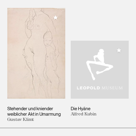
Meiner Sammlung hinzufügen
Meiner 
Stehender und kniender
Die Hyäne
weiblicher Akt in Umarmung
Alfred Kubin
Gustav Klimt