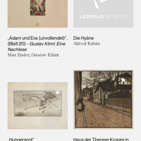
„Adam und Eva (unvollendet)“,
Die Hyäne
(Blatt 20) -
Gustav Klimt. Eine
Alfred Kubin
Nachlese
Max Eisler, Gustav Klimt
Meiner 
Meiner Sammlung hinzufügen
„Hungersnot“
Haus der Therese Krones in