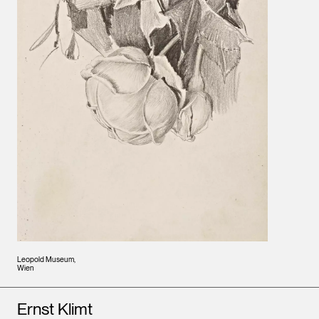
Leopold Museum,
Wien
Künstler*innen
Ernst Klimt