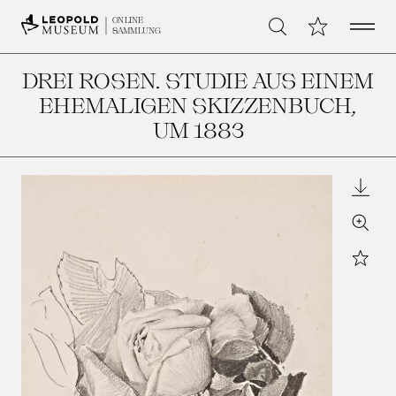
Open 
Meine Sammlu
ONLINE
Suche
SAMMLUNG
DREI ROSEN. STUDIE AUS EINEM
EHEMALIGEN SKIZZENBUCH
,
UM 1883
Downl
Zoom
Star