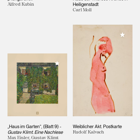
Alfred Kubin
Heiligenstadt
Carl Moll
Meiner 
Meiner Sammlung hinzufügen
„Haus im Garten“, (Blatt 9) -
Weiblicher Akt. Postkarte
Gustav Klimt. Eine Nachlese
Rudolf Kalvach
Max Eisler, Gustav Klimt