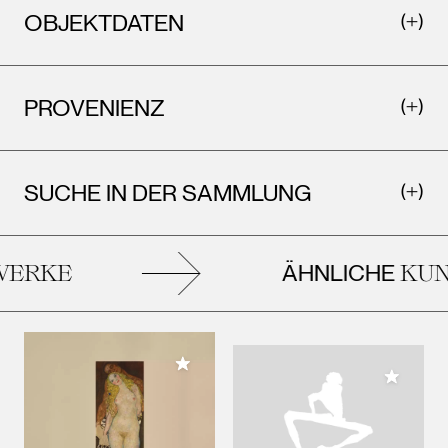
OBJEKTDATEN
PROVENIENZ
SUCHE IN DER SAMMLUNG
ÄHNLICHE
ERKE
KUN
Meiner Sammlung hinzufügen
Meiner 