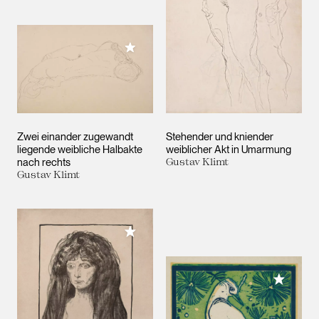
Meiner Sammlung hinzufügen
Zwei einander zugewandt
Stehender und kniender
liegende weibliche Halbakte
weiblicher Akt in Umarmung
nach rechts
Gustav Klimt
Gustav Klimt
Meiner Sammlung hinzufügen
Meiner 