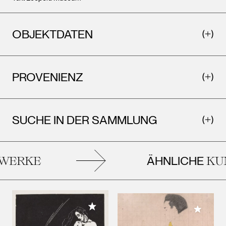
OBJEKTDATEN
PROVENIENZ
SUCHE IN DER SAMMLUNG
ÄHNLICHE
ERKE
KUN
Meiner Sammlung hinzufügen
Meiner 