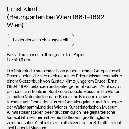
Künstler*innen
Ernst Klimt
(Baumgarten bei Wien 1864–1892
Wien)
Leider derzeit nicht ausgestellt
Bleistift auf maschinell hergestelltem Papier
17,7×10,6 cm
Die Naturstudie nach einer Rose gehört zu einer Gruppe von elf
Rosenstudien, die sich nach neuesten Erkenntnissen ehemals in
einem Skizzenbuch von Gustav Klimts jüngerem Bruder Ernst
(1864–1892) befanden und später getrennt wurden. Acht davon
befinden sich heute im Besitz des Leopold Museum. Die Blätter
enthalten Naturstudien nach Rosen und Papageien sowie
Kopien nach Gemälden aus der Gemäldegalerie und Rüstungen
der Waffensammlung des Wiener Kunsthistorischen Museum.
Klimts Rosenstudien beeindrucken durch ihre gestalterische
Variabilität, die innerhalb eines Blattes von größtmöglicher
zeichnerischer Akribie bis zu bloß skizzenhafter Schraffur reicht.
Text Leopold Museum