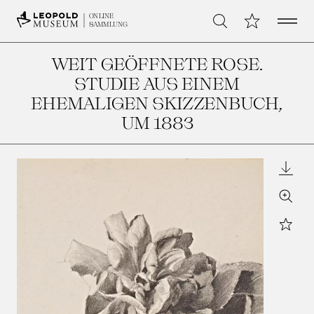
Open 
Meine Sammlu
ONLINE
Suche
SAMMLUNG
WEIT GEÖFFNETE ROSE.
STUDIE AUS EINEM
EHEMALIGEN SKIZZENBUCH
,
UM 1883
Downl
Zoom
Star