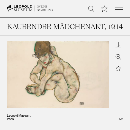
Open 
Meine Sammlu
ONLINE
Suche
SAMMLUNG
KAUERNDER MÄDCHENAKT
, 1914
Downl
Zoom
Star
Leopold Museum,
Wien
1
/
2