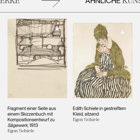
ÄHNLICHE
RKE
KUNS
Meiner Sammlung hinzufügen
Meiner 
Fragment einer Seite aus
Edith Schiele in gestreiftem
einem Skizzenbuch mit
Kleid, sitzend
Kompositionsentwurf zu
Egon Schiele
Sägewerk
, 1913
Egon Schiele