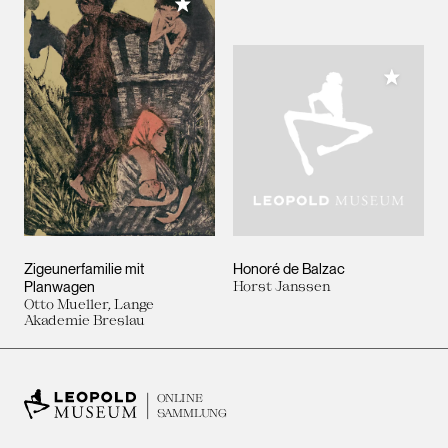
Meiner Sammlung hinzufügen
Meiner 
Zigeunerfamilie mit
Honoré de Balzac
Planwagen
Horst Janssen
Otto Mueller, Lange
Akademie Breslau
ONLINE
SAMMLUNG