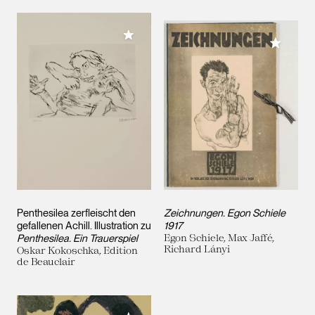
Meiner Sammlung hinzufügen
Meiner 
Penthesilea zerfleischt den
Zeichnungen. Egon Schiele
gefallenen Achill. Illustration zu
1917
Penthesilea. Ein Trauerspiel
Egon Schiele, Max Jaffé,
Richard Lányi
Oskar Kokoschka, Edition
de Beauclair