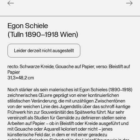
Künstler*innen
Egon Schiele
(Tulln 1890–1918 Wien)
Leider derzeit nicht ausgestellt
recto: Schwarze Kreide, Gouache auf Papier, verso: Bleistift auf
Papier
31,3×48,2 cm
Leopo
Wien
Noch stärker als sein malerisches ist Egon Schieles (1890–1918)
zeichnerisches Œuvre geprägt von einer kontinuierlichen
stilistischen Veränderung, die mit unzähligen Zwischentönen
von der weichen Linie des Jugendstils über das schroff-kantige
Frühwerk hin zur Souveränität des Spätwerks führt. Nur sehr
vereinzelt als Studien für Gemälde zu definieren stellen seine
Arbeiten auf Papier – ob in Bleistift oder Kreide ausgeführt und
mit Gouache oder Aquarell koloriert oder nicht – jenes
künstlerische Feld dar, in dem er mit einer geradezu