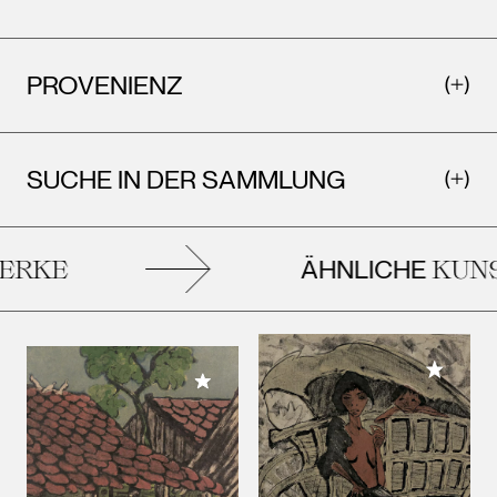
PROVENIENZ
SUCHE IN DER SAMMLUNG
ÄHNLICHE
RKE
KUNS
Meiner 
Meiner Sammlung hinzufügen