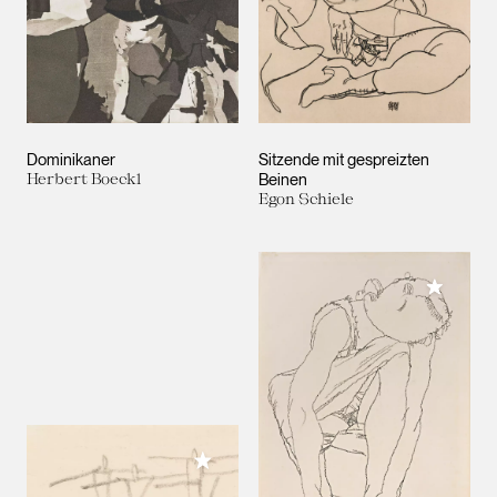
Dominikaner
Sitzende mit gespreizten
Herbert Boeckl
Beinen
Egon Schiele
Meiner 
Meiner Sammlung hinzufügen