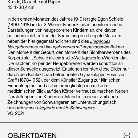
Kreide, Gouache auf Papier
43,4×30,4 cm
In den ersten Monaten des Jahres 1910 fertigte Egon Schiele
(1890–1918) in der 2. Wiener Frauenklinik mindestens sechs
Darstellungen von neugeborenen Kindern an, drei davon
befinden sich heute in der Sammlung des Leopold Museum,
neben der hier gegenständlichen sind dies
Liegendes
Neugeborenes
und
Neugeborenes mit angezogenen Beinen
.
Den Moment der Geburt, den Moment des Sichtbarwerdens des
Körpers stellt Schiele als ein In-die-Welt-geworfen-Werden dar:
Die nackten Körper der Neugeborenen werden schutzlos an
dieser Schwelle ausgesetzt. Entstehen konnten diese Bilder nur
durch den Kontakt zum befreundeten Gynäkologen Erwin von
Graff (1878–1952), der dem Künstler Zugang zur klinischen
Einrichtung bot und es ihm ermöglichte, sich mit dem
medizinischen Blick auf den Körper vertraut zu machen. Neben
Darstellungen von Kindern entstanden in dieser Zeit auch
Zeichnungen von Schwangeren am Untersuchungstisch,
beispielsweise
Liegende nackte Schwangere
.
VG, 2021
OBJEKTDATEN